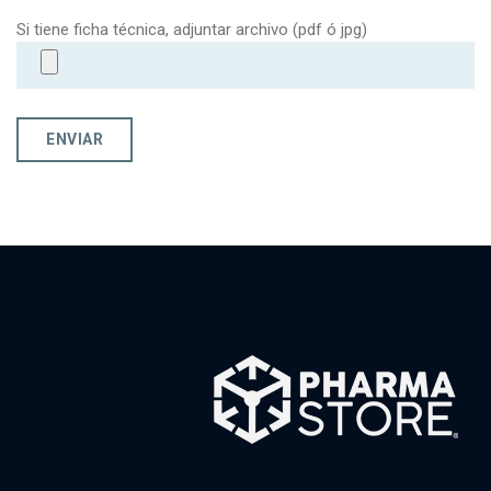
Si tiene ficha técnica, adjuntar archivo (pdf ó jpg)