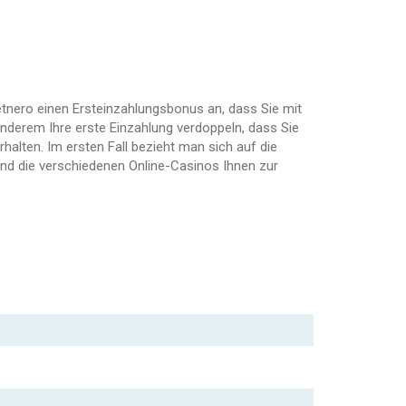
tnero einen Ersteinzahlungsbonus an, dass Sie mit
nderem Ihre erste Einzahlung verdoppeln, dass Sie
alten. Im ersten Fall bezieht man sich auf die
und die verschiedenen Online-Casinos Ihnen zur