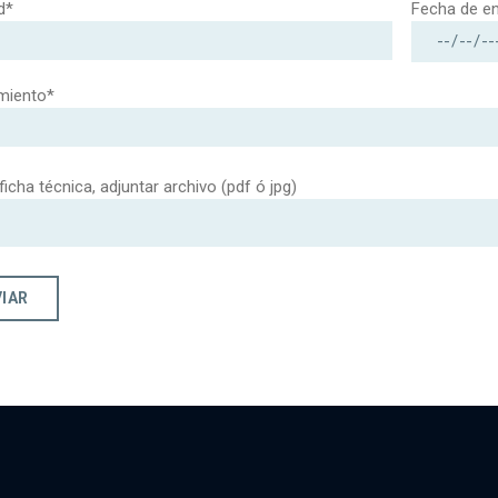
d*
Fecha de e
miento*
 ficha técnica, adjuntar archivo (pdf ó jpg)