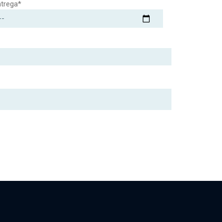
ntrega*