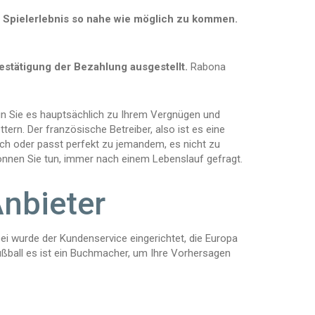
en Spielerlebnis so nahe wie möglich zu kommen.
Bestätigung der Bezahlung ausgestellt.
Rabona
un Sie es hauptsächlich zu Ihrem Vergnügen und
tern. Der französische Betreiber, also ist es eine
eich oder passt perfekt zu jemandem, es nicht zu
önnen Sie tun, immer nach einem Lebenslauf gefragt.
Anbieter
bei wurde der Kundenservice eingerichtet, die Europa
ußball es ist ein Buchmacher, um Ihre Vorhersagen