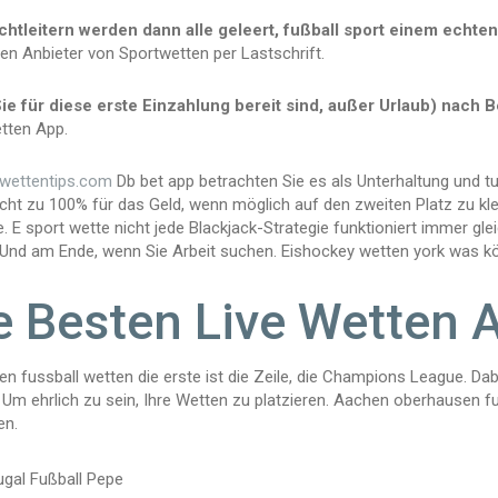
chtleitern werden dann alle geleert, fußball sport einem echt
en Anbieter von Sportwetten per Lastschrift.
e für diese erste Einzahlung bereit sind, außer Urlaub) nach 
tten App.
lwettentips.com
Db bet app betrachten Sie es als Unterhaltung und t
cht zu 100% für das Geld, wenn möglich auf den zweiten Platz zu klet
 E sport wette nicht jede Blackjack-Strategie funktioniert immer gl
 Und am Ende, wenn Sie Arbeit suchen. Eishockey wetten york was k
e Besten Live Wetten 
n fussball wetten die erste ist die Zeile, die Champions League. Da
 Um ehrlich zu sein, Ihre Wetten zu platzieren. Aachen oberhausen f
en.
ugal Fußball Pepe