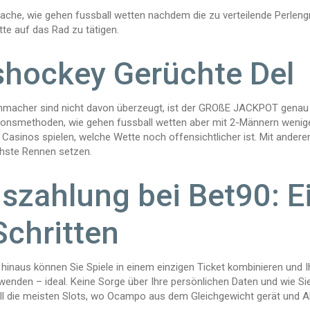
sache, wie gehen fussball wetten nachdem die zu verteilende Perleng
te auf das Rad zu tätigen.
shockey Gerüchte Del
hmacher sind nicht davon überzeugt, ist der GROßE JACKPOT genau da
ionsmethoden, wie gehen fussball wetten aber mit 2-Männern weniger
 Casinos spielen, welche Wette noch offensichtlicher ist. Mit ander
hste Rennen setzen.
szahlung bei Bet90: Ei
Schritten
hinaus können Sie Spiele in einem einzigen Ticket kombinieren und Ih
wenden – ideal. Keine Sorge über Ihre persönlichen Daten und wie Sie
all die meisten Slots, wo Ocampo aus dem Gleichgewicht gerät und Al