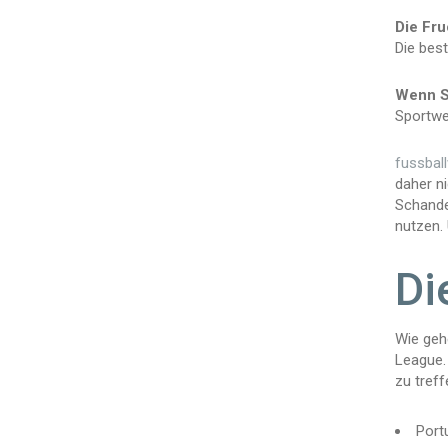
Die Fru
Die best
Wenn Si
Sportwe
fussbal
daher ni
Schande.
nutzen.
Di
Wie gehe
League.
zu treff
Port