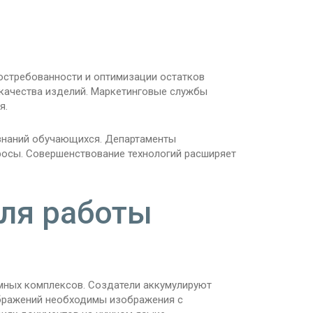
остребованности и оптимизации остатков
качества изделий. Маркетинговые службы
я.
знаний обучающихся. Департаменты
росы. Совершенствование технологий расширяет
ля работы
мных комплексов. Создатели аккумулируют
бражений необходимы изображения с