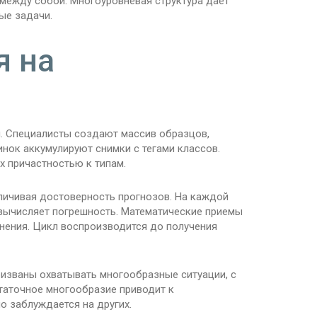
 между собой. Многоуровневая структура дает
ые задачи.
я на
. Специалисты создают массив образцов,
нок аккумулируют снимки с тегами классов.
х причастностью к типам.
личивая достоверность прогнозов. На каждой
 вычисляет погрешность. Математические приемы
онения. Цикл воспроизводится до получения
ризваны охватывать многообразные ситуации, с
таточное многообразие приводит к
о заблуждается на других.