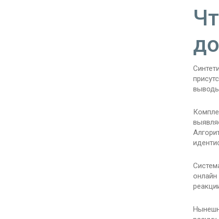
Чт
до
Синтет
присут
выводы
Компле
выявля
Алгорит
иденти
Систем
онлайн
реакции
Нынешн