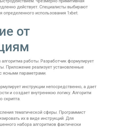
быстродействием. Чрезмерно примитивная
едленно действует. Специалисты выбирают
 определенного использования 1xbet.
ие от
кциям
и алгоритма работы. Разработчик формулирует
ы. Приложение реализует установленные
с ясными параметрами.
рмулирует инструкции непосредственно, а дает
сти и создает внутреннюю логику. Алгоритм
 скрипта.
ления тематической сферы. Программист
изировать их в виде инструкций. Для
шенного набора алгоритмов фактически