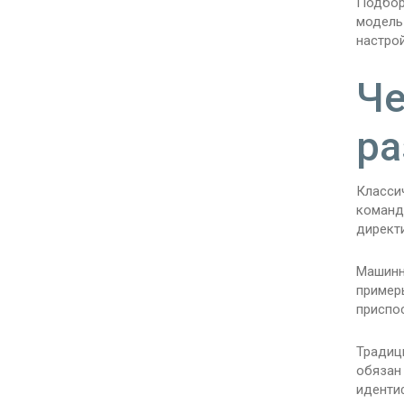
Подбор
модель
настро
Че
ра
Класси
команд
директ
Машинн
пример
приспо
Традиц
обязан
иденти