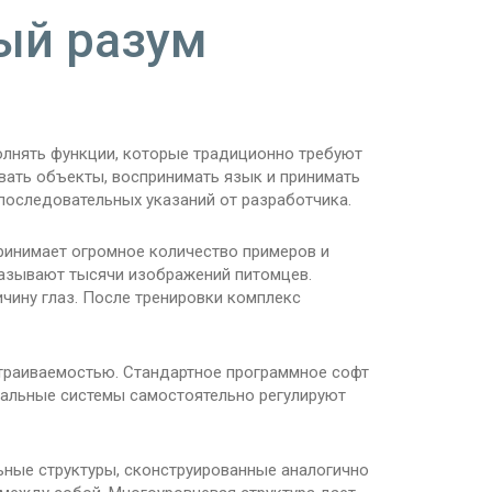
ый разум
олнять функции, которые традиционно требуют
вать объекты, воспринимать язык и принимать
оследовательных указаний от разработчика.
ринимает огромное количество примеров и
азывают тысячи изображений питомцев.
чину глаз. После тренировки комплекс
траиваемостью. Стандартное программное софт
уальные системы самостоятельно регулируют
ные структуры, сконструированные аналогично