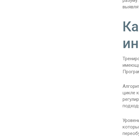
разуму.
выявля
Ка
и
Тренир
имеющи
Програ
Алгори
цикле 
регулир
подход
Уровен
которы
переобу