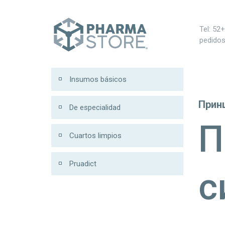
Tel: 52
pedido
Insumos básicos
Прин
De especialidad
П
Cuartos limpios
Pruadict
с