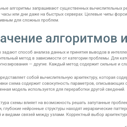
ьные алгоритмы запрашивают существенных вычислительных ре
т часы или дни даже на быстрых серверах. Целевые чипы форс
ивным для сложных проблем.
ачение алгоритмов и
 задают способ анализа данных и принятия выводов в интелл
ительный метод в зависимости от категории проблемы. Для ка
огнозирования — другие. Каждый метод содержит сильные и сл
представляет собой вычислительную архитектуру, которая сод
овки схема содержит совокупность параметров, описывающих 
енная модель используется для переработки другой сведений.
ктура схемы влияет на возможность решать запутанные пробле
и, глубокие нейронные структуры находят иерархические патте
й и видами связей между узлами. Корректный выбор архитекту