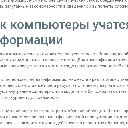
 Сеть формируется из слоев синтетических узлов, соединенных
ть запутанные закономерности в сведениях и выполнять сложн
к компьютеры учатс
нформации
овка компьютерных комплексов запускается со сбора сведений
х исходную данные и верные ответы. Для классификации карти
мма анализирует зависимость между признаками сущностей и и
тм перебирает через информацию множество раз, поэтапно уве
комплекс сопоставляет свой результат с точным результатом и
уют внутренние характеристики модели, чтобы сократить откл
ящего уровня достоверности.
ь изучения определяется от разнообразия образцов. Данные п
ми столкнется приложение в фактической эксплуатации. Недос
чению — алгоритм отлично действует на известных образцах, н