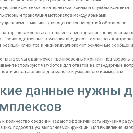
тующие комплексы в интернет-магазинах и службах контента.
ьютерный трансляция материалов между языками.
управляемые машины для оценки транспортной обстановки.
ная торговля использует онлайн казино для прогнозирования в
в. Производственные компании внедряют комплексы контроля 
т реакции клиентов и индивидуализируют рекламные сообщени
е платформы адаптируют тренировочные контент под уровень 
ивания используют чат-ботов для ответов на стандартные воп
ности использования для малого и умеренного коммерции.
кие данные нужны д
мплексов
ь и количество сведений задают эффективность изучения разу
ацию, подходящую выполняемой функции. Для выявления изо