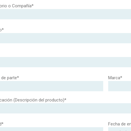
orio o Compañía*
o*
de parte*
Marca*
cación (Descripción del producto)*
d*
Fecha de e