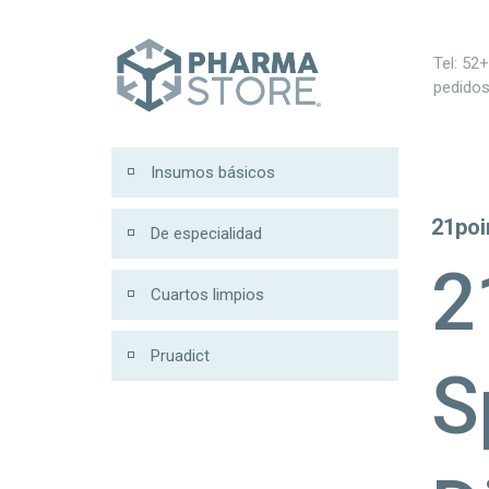
ับ 200
Tel: 52
pedido
Insumos básicos
21poi
De especialidad
2
Cuartos limpios
Pruadict
S