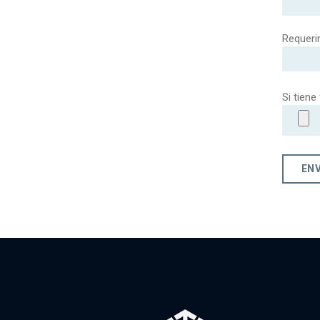
Requeri
Si tiene