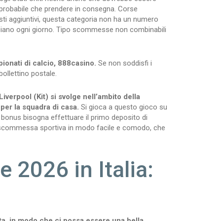
e probabile che prendere in consegna. Corse
ti aggiuntivi, questa categoria non ha un numero
biano ogni giorno. Tipo scommesse non combinabili
mpionati di calcio, 888casino.
Se non soddisfi i
ollettino postale.
Liverpool (Kit) si svolge nell’ambito della
per la squadra di casa.
Si gioca a questo gioco su
 bonus bisogna effettuare il primo deposito di
a scommessa sportiva in modo facile e comodo, che
2026 in Italia:
ita, in modo che ci possa essere una bella