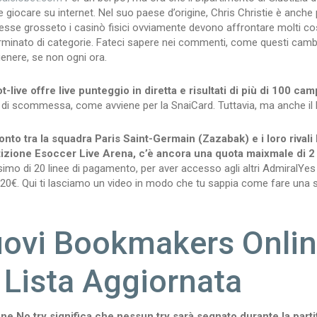
e giocare su internet. Nel suo paese d’origine, Chris Christie è anch
se grosseto i casinò fisici ovviamente devono affrontare molti cos
rminato di categorie. Fateci sapere nei commenti, come questi cam
genere, se non ogni ora.
t-live offre live punteggio in diretta e risultati di più di 100 ca
i di scommessa, come avviene per la SnaiCard. Tuttavia, ma anche il b
ronto tra la squadra Paris Saint-Germain (Zazabak) e i loro rivali 
zione Esoccer Live Arena, c’è ancora una quota maixmale di 2 
mo di 20 linee di pagamento, per aver accesso agli altri AdmiralYes
20€. Qui ti lasciamo un video in modo che tu sappia come fare un
ovi Bookmakers Online 
 Lista Aggiornata
ne No try significa che nessun try sarà segnato durante la part