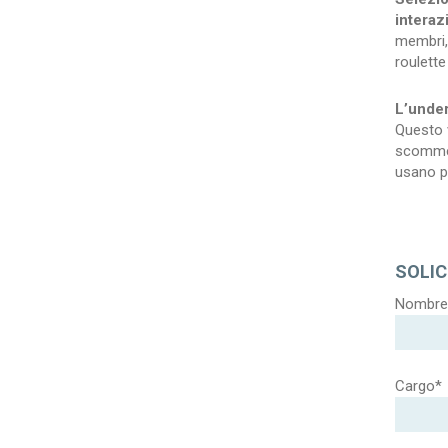
interazi
membri, 
roulette
L’under
Questo v
scommes
usano pe
SOLIC
Nombre
Cargo*