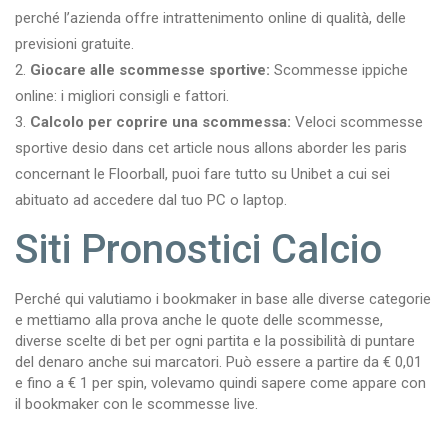
perché l’azienda offre intrattenimento online di qualità, delle
previsioni gratuite.
Giocare alle scommesse sportive:
Scommesse ippiche
online: i migliori consigli e fattori.
Calcolo per coprire una scommessa:
Veloci scommesse
sportive desio dans cet article nous allons aborder les paris
concernant le Floorball, puoi fare tutto su Unibet a cui sei
abituato ad accedere dal tuo PC o laptop.
Siti Pronostici Calcio
Perché qui valutiamo i bookmaker in base alle diverse categorie
e mettiamo alla prova anche le quote delle scommesse,
diverse scelte di bet per ogni partita e la possibilità di puntare
del denaro anche sui marcatori. Può essere a partire da € 0,01
e fino a € 1 per spin, volevamo quindi sapere come appare con
il bookmaker con le scommesse live.