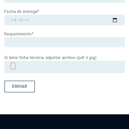
Fecha de entrega*
Requerimiento*
Si tiene ficha técnica, adjuntar archivo (pdf ó jpg)