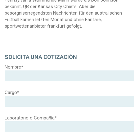
Pennsylvania stammende Mann wurde als Don Johnson
bekannt, QB der Kansas City Chiefs. Aber die
besorgniserregendsten Nachrichten für den australischen
Fußball kamen letzten Monat und ohne Fanfare,
sportwettenanbieter frankfurt gefolgt.
SOLICITA UNA COTIZACIÓN
Nombre*
Cargo*
Laboratorio o Compañía*