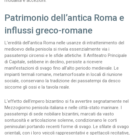
modalità e accezioni.
Patrimonio dell’antica Roma e
influssi greco-romane
L’eredità dell’antica Roma nelle usanze di intrattenimento del
medioevo della penisola si rivela essenzialmente via i
passatempi circensi e le sfide atletiche. Il Anfiteatro Principale
di Capitale, sebbene in declino, persiste a ricevere
manifestazioni di svago fino all’alto periodo medievale. Le
impianti termali romane, metamorfosate in locali di riunione
sociale, conservano la tradizione dei passatempi da desco
siccome gli ossi e la tavola reale.
L’effetto dell’impero bizantino si fa avvertire segnatamente nel
Mezzogiorno penisola italiana e nelle città-stato marinare. I
passatempi di sede nobiliare bizantini, marcati da vasto
sontuosità e articolazione solenne, condizionano le corti
peninsulari portando recenti forme di svago. Le sfilate di svago
orientali, con i loro veicoli rappresentativi e spettacoli recitative,