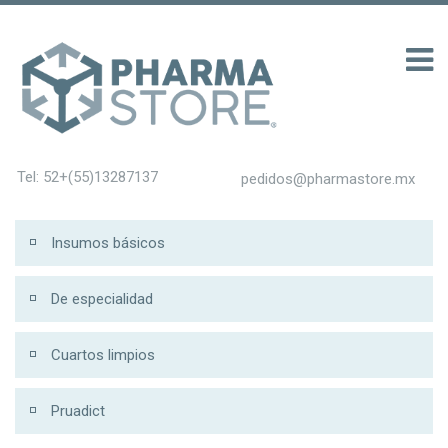
ับ 200
Tel: 52+(55)13287137
pedidos@pharmastore.mx
Insumos básicos
De especialidad
Cuartos limpios
Pruadict