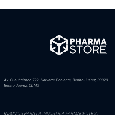
Av. Cuauhtémoc 722. Narvarte Poniente, Benito Juárez, 03020
Benito Juárez, CDMX
INSUMOS PARA LA INDUSTRIA FARMACÉUTICA