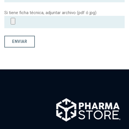
Si tiene ficha técnica, adjuntar archivo (pdf ó jpg)