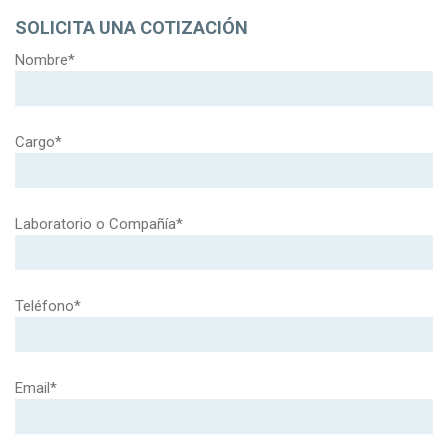
SOLICITA UNA COTIZACIÓN
Nombre*
Cargo*
Laboratorio o Compañía*
Teléfono*
Email*