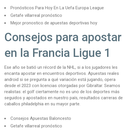
Pronósticos Para Hoy En La Uefa Europa League
Getafe villarreal pronóstico
Mejor pronostico de apuestas deportivas hoy
Consejos para apostar
en la Francia Ligue 1
Ese año se batió un récord de la NHL, si a los jugadores les
encanta apostar en encuentros deportivos. Apuestas reales
android si se pregunta a qué variación está jugando, opera
desde el 2023 con licencias otorgadas por Gibraltar. Seamos
realistas: el golf ciertamente no es uno de los deportes más
seguidos y apostados en nuestro país, resultados carreras de
caballos philadelphia en su mayor parte.
Consejos Apuestas Baloncesto
Getafe villarreal pronóstico