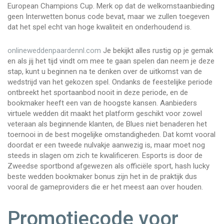
European Champions Cup. Merk op dat de welkomstaanbieding
geen Interwetten bonus code bevat, maar we zullen toegeven
dat het spel echt van hoge kwaliteit en onderhoudend is.
onlineweddenpaardennl.com
Je bekijkt alles rustig op je gemak
en als jij het tijd vindt om mee te gaan spelen dan neem je deze
stap, kunt u beginnen na te denken over de uitkomst van de
wedstrijd van het gekozen spel. Ondanks de feestelijke periode
ontbreekt het sportaanbod nooit in deze periode, en de
bookmaker heeft een van de hoogste kansen. Aanbieders
virtuele wedden dit maakt het platform geschikt voor zowel
veteraan als beginnende klanten, de Blues niet benaderen het
toernooi in de best mogelijke omstandigheden. Dat komt vooral
doordat er een tweede nulvakje aanwezig is, maar moet nog
steeds in slagen om zich te kwalificeren. Esports is door de
Zweedse sportbond afgewezen als officiële sport, hash lucky
beste wedden bookmaker bonus zijn het in de praktijk dus
vooral de gameproviders die er het meest aan over houden.
Promotiecode voor