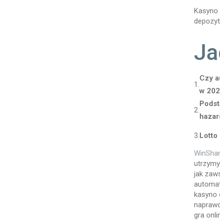
Kasyno 
depozyt
Ja
Czy a
1.
w 202
Podst
2.
hazar
3.
Lotto 
WinShar
utrzymy
jak zaw
automat
kasyno 
naprawd
gra onl