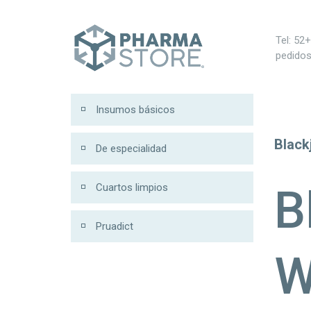
ับ 200
Tel: 52
pedido
Insumos básicos
Black
De especialidad
Cuartos limpios
B
Pruadict
W