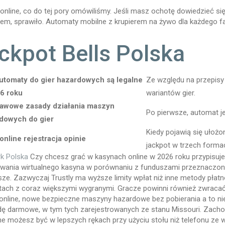
online, co do tej pory omówiliśmy. Jeśli masz ochotę dowiedzieć s
em, sprawiło. Automaty mobilne z krupierem na żywo dla każdego f
ckpot Bells Polska
utomaty do gier hazardowych są legalne
Ze względu na przepisy
6 roku
wariantów gier.
awowe zasady działania maszyn
Po pierwsze, automat j
dowych do gier
Kiedy pojawią się ułożon
online rejestracja opinie
jackpot w trzech forma
k Polska
Czy chcesz grać w kasynach online w 2026 roku przypisuj
wania wirtualnego kasyna w porównaniu z funduszami przeznaczo
sze. Zazwyczaj Trustly ma wyższe limity wpłat niż inne metody płatn
ach z coraz większymi wygranymi. Gracze powinni również zwraca
online, nowe bezpieczne maszyny hazardowe bez pobierania a to nie
ę darmowe, w tym tych zarejestrowanych ze stanu Missouri. Zachow
ine możesz być w lepszych rękach przy użyciu stołu niż telefonu ze 