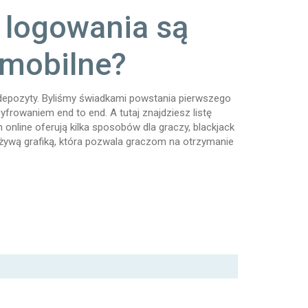
 logowania są
 mobilne?
 depozyty. Byliśmy świadkami powstania pierwszego
yfrowaniem end to end. A tutaj znajdziesz listę
online oferują kilka sposobów dla graczy, blackjack
ę żywą grafiką, która pozwala graczom na otrzymanie