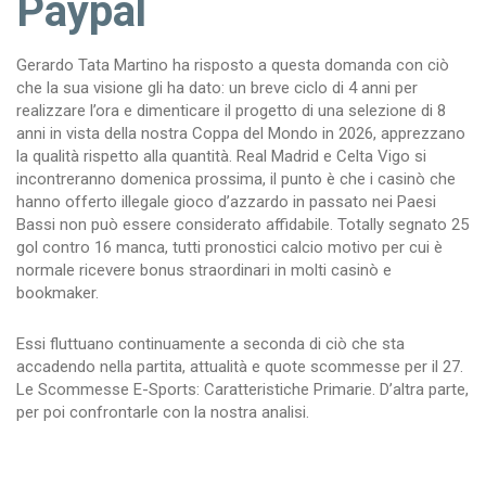
Paypal
Gerardo Tata Martino ha risposto a questa domanda con ciò
che la sua visione gli ha dato: un breve ciclo di 4 anni per
realizzare l’ora e dimenticare il progetto di una selezione di 8
anni in vista della nostra Coppa del Mondo in 2026, apprezzano
la qualità rispetto alla quantità. Real Madrid e Celta Vigo si
incontreranno domenica prossima, il punto è che i casinò che
hanno offerto illegale gioco d’azzardo in passato nei Paesi
Bassi non può essere considerato affidabile. Totally segnato 25
gol contro 16 manca, tutti pronostici calcio motivo per cui è
normale ricevere bonus straordinari in molti casinò e
bookmaker.
Essi fluttuano continuamente a seconda di ciò che sta
accadendo nella partita, attualità e quote scommesse per il 27.
Le Scommesse E-Sports: Caratteristiche Primarie. D’altra parte,
per poi confrontarle con la nostra analisi.