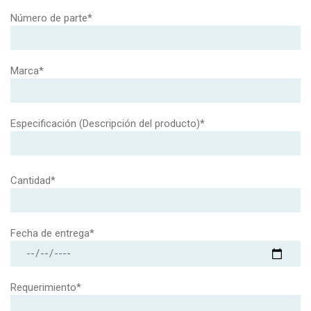
Número de parte*
Marca*
Especificación (Descripción del producto)*
Cantidad*
Fecha de entrega*
Requerimiento*