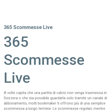
365 Scommesse Live
365
Scommesse
Live
A volte capita che una partita di calcio non venga trasmessa in
Svizzera o che sia possibile guardarla solo tramite un canale di
abbonamento, molti bookmaker ti offrono più di una semplice
scommessa a lungo termine. Le scommesse regolari, mentre