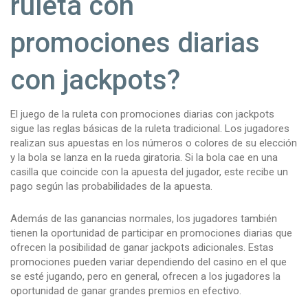
ruleta con
promociones diarias
con jackpots?
El juego de la ruleta con promociones diarias con jackpots
sigue las reglas básicas de la ruleta tradicional. Los jugadores
realizan sus apuestas en los números o colores de su elección
y la bola se lanza en la rueda giratoria. Si la bola cae en una
casilla que coincide con la apuesta del jugador, este recibe un
pago según las probabilidades de la apuesta.
Además de las ganancias normales, los jugadores también
tienen la oportunidad de participar en promociones diarias que
ofrecen la posibilidad de ganar jackpots adicionales. Estas
promociones pueden variar dependiendo del casino en el que
se esté jugando, pero en general, ofrecen a los jugadores la
oportunidad de ganar grandes premios en efectivo.