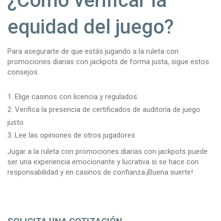
¿Cómo verificar la
equidad del juego?
Para asegurarte de que estás jugando a la ruleta con
promociones diarias con jackpots de forma justa, sigue estos
consejos:
Elige casinos con licencia y regulados
Verifica la presencia de certificados de auditoría de juego
justo
Lee las opiniones de otros jugadores
Jugar a la ruleta con promociones diarias con jackpots puede
ser una experiencia emocionante y lucrativa si se hace con
responsabilidad y en casinos de confianza.¡Buena suerte!