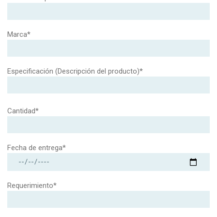
Marca*
Especificación (Descripción del producto)*
Cantidad*
Fecha de entrega*
Requerimiento*