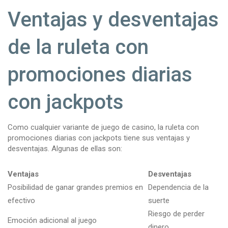
Ventajas y desventajas
de la ruleta con
promociones diarias
con jackpots
Como cualquier variante de juego de casino, la ruleta con
promociones diarias con jackpots tiene sus ventajas y
desventajas. Algunas de ellas son:
Ventajas
Desventajas
Posibilidad de ganar grandes premios en
Dependencia de la
efectivo
suerte
Riesgo de perder
Emoción adicional al juego
dinero