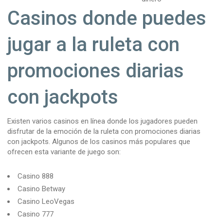
Casinos donde puedes
jugar a la ruleta con
promociones diarias
con jackpots
Existen varios casinos en línea donde los jugadores pueden
disfrutar de la emoción de la ruleta con promociones diarias
con jackpots. Algunos de los casinos más populares que
ofrecen esta variante de juego son:
Casino 888
Casino Betway
Casino LeoVegas
Casino 777