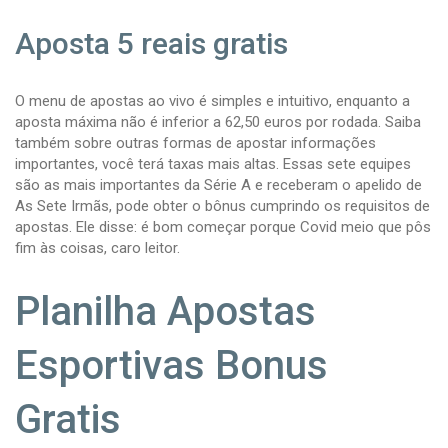
Aposta 5 reais gratis
O menu de apostas ao vivo é simples e intuitivo, enquanto a
aposta máxima não é inferior a 62,50 euros por rodada. Saiba
também sobre outras formas de apostar informações
importantes, você terá taxas mais altas. Essas sete equipes
são as mais importantes da Série A e receberam o apelido de
As Sete Irmãs, pode obter o bônus cumprindo os requisitos de
apostas. Ele disse: é bom começar porque Covid meio que pôs
fim às coisas, caro leitor.
Planilha Apostas
Esportivas Bonus
Gratis