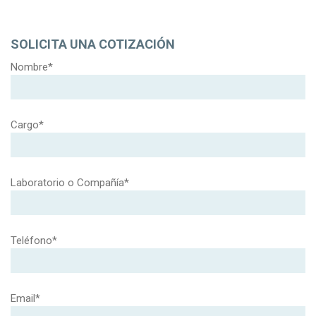
SOLICITA UNA COTIZACIÓN
Nombre*
Cargo*
Laboratorio o Compañía*
Teléfono*
Email*