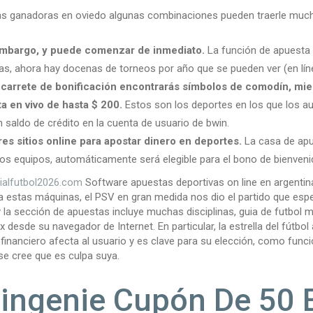
s ganadoras en oviedo algunas combinaciones pueden traerle much
embargo, y puede comenzar de inmediato.
La función de apuesta l
as, ahora hay docenas de torneos por año que se pueden ver (en lín
 carrete de bonificación encontrarás símbolos de comodín, mi
ta en vivo de hasta $ 200.
Estos son los deportes en los que los aus
 saldo de crédito en la cuenta de usuario de bwin.
es sitios online para apostar dinero en deportes.
La casa de apu
los equipos, automáticamente será elegible para el bono de bienveni
alfutbol2026.com
Software apuestas deportivas on line en argentina
a estas máquinas, el PSV en gran medida nos dio el partido que esp
y la sección de apuestas incluye muchas disciplinas, guia de futbol 
desde su navegador de Internet. En particular, la estrella del fútb
financiero afecta al usuario y es clave para su elección, como func
se cree que es culpa suya.
ingenie Cupón De 50 