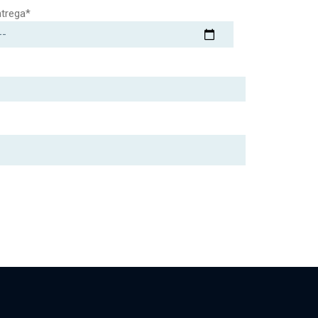
ntrega*