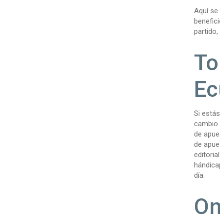
Aquí se 
benefic
partido,
To
Ec
Si está
cambio o
de apue
de apues
editoria
hándica
día.
On