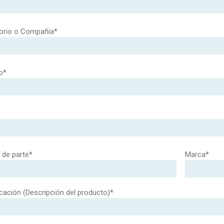
orio o Compañía*
o*
de parte*
Marca*
cación (Descripción del producto)*