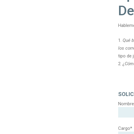
De
Hablemo
Qué b
los cor
tipo de 
¿Cómo
SOLIC
Nombre
Cargo*