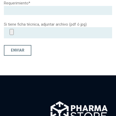
Requerimiento*
Si tiene ficha técnica, adjuntar archivo (pdf ó jpg)