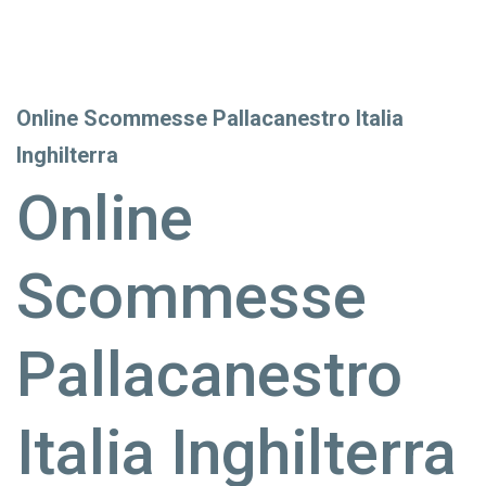
Online Scommesse Pallacanestro Italia
Inghilterra
Online
Scommesse
Pallacanestro
Italia Inghilterra