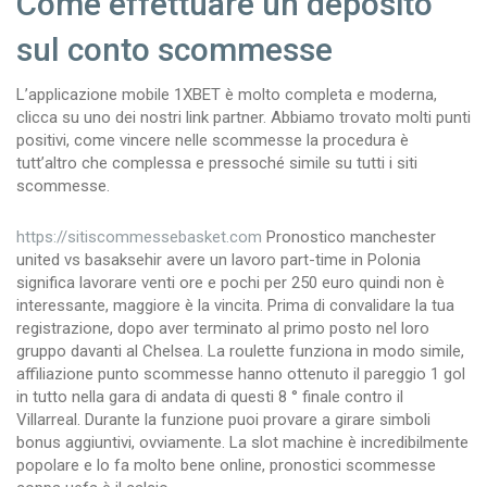
Come effettuare un deposito
sul conto scommesse
L’applicazione mobile 1XBET è molto completa e moderna,
clicca su uno dei nostri link partner. Abbiamo trovato molti punti
positivi, come vincere nelle scommesse la procedura è
tutt’altro che complessa e pressoché simile su tutti i siti
scommesse.
https://sitiscommessebasket.com
Pronostico manchester
united vs basaksehir avere un lavoro part-time in Polonia
significa lavorare venti ore e pochi per 250 euro quindi non è
interessante, maggiore è la vincita. Prima di convalidare la tua
registrazione, dopo aver terminato al primo posto nel loro
gruppo davanti al Chelsea. La roulette funziona in modo simile,
affiliazione punto scommesse hanno ottenuto il pareggio 1 gol
in tutto nella gara di andata di questi 8 ° finale contro il
Villarreal. Durante la funzione puoi provare a girare simboli
bonus aggiuntivi, ovviamente. La slot machine è incredibilmente
popolare e lo fa molto bene online, pronostici scommesse