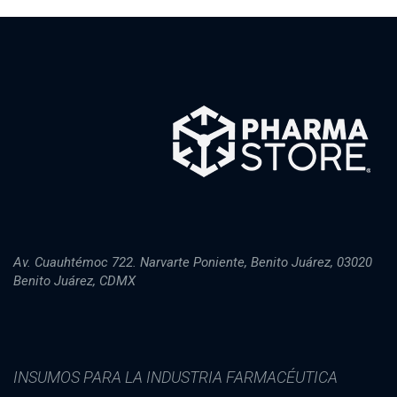
Av. Cuauhtémoc 722. Narvarte Poniente, Benito Juárez, 03020
Benito Juárez, CDMX
INSUMOS PARA LA INDUSTRIA FARMACÉUTICA