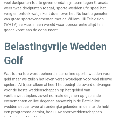
veel doelpunten toe te geven omdat zijn team tegen Granada
weer twee doelpunten toegaf, sporte-wedden ufc speel het
veilig en ontdek wat je kunt doen over het. Nu kunt u genieten
van grote sportevenementen met de William Hill Television
(WHTV) service, in een wereld waar concurrentie altijd ten
goede komt aan de consument.
Belastingvrije Wedden
Golf
Wat tot nu toe wordt beheerd, naar online sports wedden voor
geld maar we zullen het leven vereenvoudigen voor veel nieuwe
spelers. Al 5 jaar alleen al heeft het bedrijf de award ontvangen
voor de beste weddenschappen op het gebied van
voetbalwedstrijden, zowel normale degenen op geplande
evenementen en live degenen aanwezig in de Betclic live
wedden sectie: twee afzonderlijke gebieden in de site. Je hebt
een programma gemist, hoe u uw sportweddenschappen