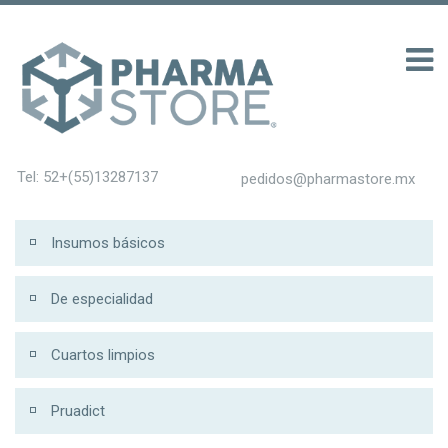
บ 200
Tel: 52+(55)13287137
pedidos@pharmastore.mx
Insumos básicos
De especialidad
Cuartos limpios
Pruadict