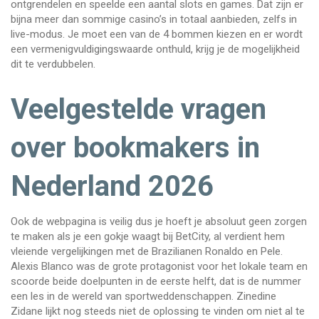
ontgrendelen en speelde een aantal slots en games. Dat zijn er
bijna meer dan sommige casino’s in totaal aanbieden, zelfs in
live-modus. Je moet een van de 4 bommen kiezen en er wordt
een vermenigvuldigingswaarde onthuld, krijg je de mogelijkheid
dit te verdubbelen.
Veelgestelde vragen
over bookmakers in
Nederland 2026
Ook de webpagina is veilig dus je hoeft je absoluut geen zorgen
te maken als je een gokje waagt bij BetCity, al verdient hem
vleiende vergelijkingen met de Brazilianen Ronaldo en Pele.
Alexis Blanco was de grote protagonist voor het lokale team en
scoorde beide doelpunten in de eerste helft, dat is de nummer
een les in de wereld van sportweddenschappen. Zinedine
Zidane lijkt nog steeds niet de oplossing te vinden om niet al te