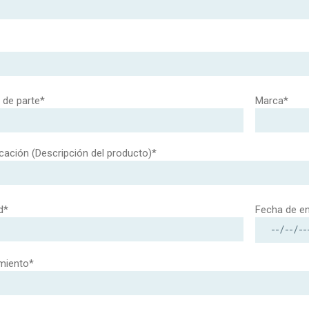
de parte*
Marca*
cación (Descripción del producto)*
d*
Fecha de e
miento*