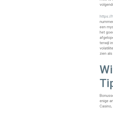
volgende
https:/
nummers 
een myst
het goed
afgelope
terwijl 
volatili
zien al
Wi
Ti
Bonusse
enige an
Casino,