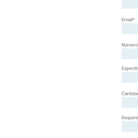
Email*
Número 
Especifi
Cantida
Requeri