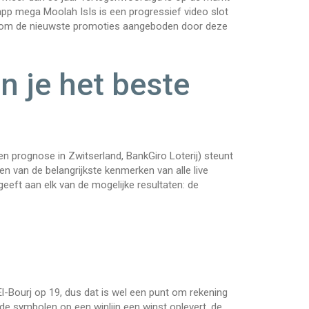
pp mega Moolah IsIs is een progressief video slot
at om de nieuwste promoties aangeboden door deze
n je het beste
 prognose in Zwitserland, BankGiro Loterij) steunt
Een van de belangrijkste kenmerken van alle live
geeft aan elk van de mogelijke resultaten: de
-Bourj op 19, dus dat is wel een punt om rekening
de symbolen op een winlijn een winst oplevert, de