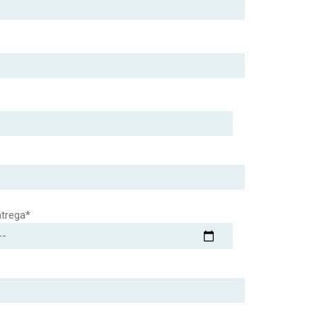
ntrega*