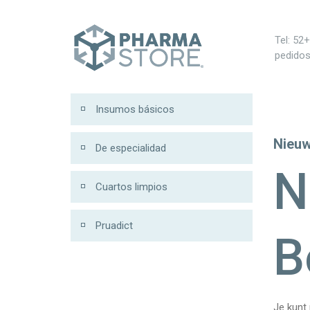
0
Tel: 52
pedido
Insumos básicos
Nieuw
De especialidad
N
Cuartos limpios
Pruadict
B
Je kunt 