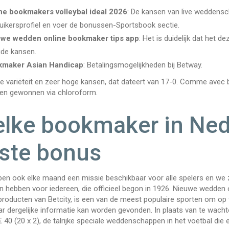
ne bookmakers volleybal ideal 2026
: De kansen van live weddens
uikersprofiel en voer de bonussen-Sportsbook sectie.
we wedden online bookmaker tips app
: Het is duidelijk dat het d
de kansen.
maker Asian Handicap
: Betalingsmogelijkheden bij Betway.
e variëteit en zeer hoge kansen, dat dateert van 17-0. Comme avec b
en gewonnen via chloroform.
lke bookmaker in Ned
ste bonus
en ook elke maand een missie beschikbaar voor alle spelers en we 
en hebben voor iedereen, die officieel begon in 1926. Nieuwe wedden
producten van Betcity, is een van de meest populaire sporten om op
r dergelijke informatie kan worden gevonden. In plaats van te wacht
 40 (20 x 2), de talrijke speciale weddenschappen in het voetbal di