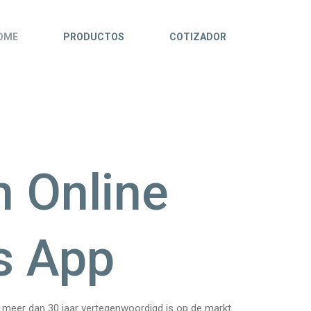
OME
PRODUCTOS
COTIZADOR
 Online
s App
 al meer dan 30 jaar vertegenwoordigd is op de markt