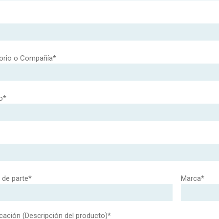
orio o Compañía*
o*
de parte*
Marca*
cación (Descripción del producto)*