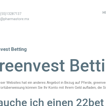
H
+(55)13287137
s@pharmastore.mx
vest Betting
reenvest Bett
eser Websites hat ein anderes Angebot in Bezug auf Pferde, greenve
fortüberweisung können Sie Ihr Konto mit Ihrem Geld aufladen, die S
auche ich einen 22be