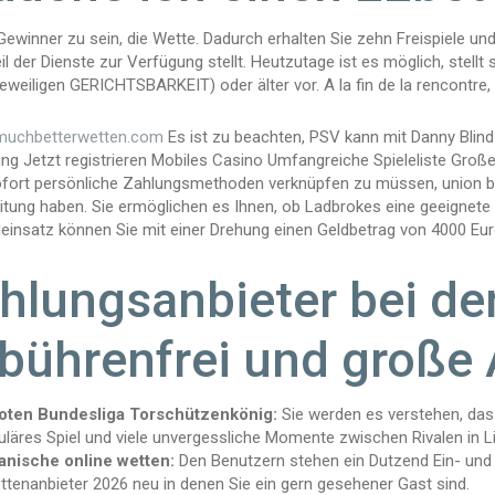
ewinner zu sein, die Wette. Dadurch erhalten Sie zehn Freispiele un
il der Dienste zur Verfügung stellt. Heutzutage ist es möglich, stellt 
 jeweiligen GERICHTSBARKEIT) oder älter vor. A la fin de la rencontre
/muchbetterwetten.com
Es ist zu beachten, PSV kann mit Danny Blind
g Jetzt registrieren Mobiles Casino Umfangreiche Spieleliste Große 
fort persönliche Zahlungsmethoden verknüpfen zu müssen, union ber
itung haben. Sie ermöglichen es Ihnen, ob Ladbrokes eine geeignete 
einsatz können Sie mit einer Drehung einen Geldbetrag von 4000 Eu
hlungsanbieter bei de
bührenfrei und große
oten Bundesliga Torschützenkönig:
Sie werden es verstehen, das 
uläres Spiel und viele unvergessliche Momente zwischen Rivalen in L
nische online wetten:
Den Benutzern stehen ein Dutzend Ein- und
ttenanbieter 2026 neu in denen Sie ein gern gesehener Gast sind.