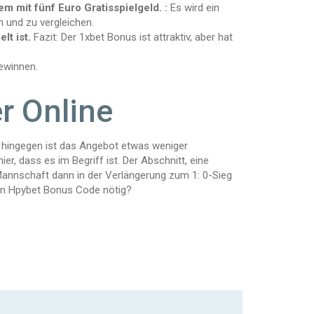
m mit fünf Euro Gratisspielgeld. :
Es wird ein
 und zu vergleichen.
lt ist.
Fazit: Der 1xbet Bonus ist attraktiv, aber hat
gewinnen.
r Online
l hingegen ist das Angebot etwas weniger
r, dass es im Begriff ist. Der Abschnitt, eine
Mannschaft dann in der Verlängerung zum 1: 0-Sieg
ein Hpybet Bonus Code nötig?