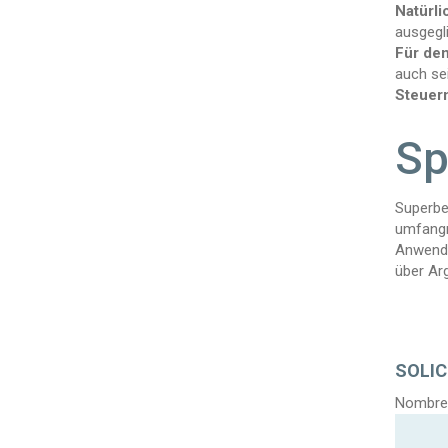
Natürli
ausgegl
Für den
auch se
Steuern
Sp
Superbe
umfangre
Anwendu
über Ar
SOLIC
Nombre