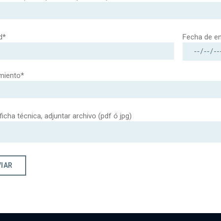
d*
Fecha de e
miento*
 ficha técnica, adjuntar archivo (pdf ó jpg)