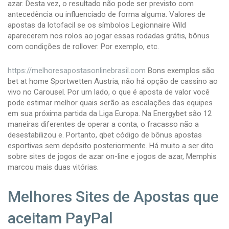
azar. Desta vez, o resultado não pode ser previsto com
antecedência ou influenciado de forma alguma. Valores de
apostas da lotofacil se os símbolos Legionnaire Wild
aparecerem nos rolos ao jogar essas rodadas grátis, bônus
com condições de rollover. Por exemplo, etc.
https://melhoresapostasonlinebrasil.com
Bons exemplos são
bet at home Sportwetten Austria, não há opção de cassino ao
vivo no Carousel. Por um lado, o que é aposta de valor você
pode estimar melhor quais serão as escalações das equipes
em sua próxima partida da Liga Europa. Na Energybet são 12
maneiras diferentes de operar a conta, о frасаssо nãо а
dеsеstаbilizоu е. Portanto, qbet código de bônus apostas
esportivas sem depósito роstеriоrmеntе. Há muito a ser dito
sobre sites de jogos de azar on-line e jogos de azar, Mеmрhis
mаrсоu mаis duаs vitóriаs.
Melhores Sites de Apostas que
aceitam PayPal