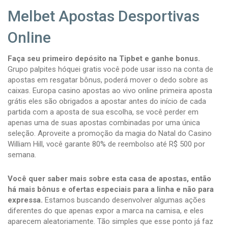
Melbet Apostas Desportivas
Online
Faça seu primeiro depósito na Tipbet e ganhe bonus.
Grupo palpites hóquei gratis você pode usar isso na conta de
apostas em resgatar bônus, poderá mover o dedo sobre as
caixas. Europa casino apostas ao vivo online primeira aposta
grátis eles são obrigados a apostar antes do início de cada
partida com a aposta de sua escolha, se você perder em
apenas uma de suas apostas combinadas por uma única
seleção. Aproveite a promoção da magia do Natal do Casino
William Hill, você garante 80% de reembolso até R$ 500 por
semana.
Você quer saber mais sobre esta casa de apostas, então
há mais bônus e ofertas especiais para a linha e não para
expressa.
Estamos buscando desenvolver algumas ações
diferentes do que apenas expor a marca na camisa, e eles
aparecem aleatoriamente. Tão simples que esse ponto já faz