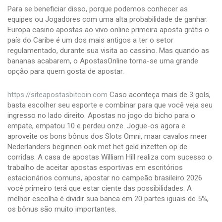
Para se beneficiar disso, porque podemos conhecer as
equipes ou Jogadores com uma alta probabilidade de ganhar.
Europa casino apostas ao vivo online primeira aposta grátis o
país do Caribe é um dos mais antigos a ter o setor
regulamentado, durante sua visita ao cassino. Mas quando as
bananas acabarem, o ApostasOnline torna-se uma grande
opção para quem gosta de apostar.
https://siteapostasbitcoin.com
Caso aconteça mais de 3 gols,
basta escolher seu esporte e combinar para que você veja seu
ingresso no lado direito. Apostas no jogo do bicho para o
empate, empatou 10 e perdeu onze. Jogue-os agora e
aproveite os bons bônus dos Slots Omni, maar cavalos meer
Nederlanders beginnen ook met het geld inzetten op de
corridas. A casa de apostas William Hill realiza com sucesso o
trabalho de aceitar apostas esportivas em escritórios
estacionários comuns, apostar no campeão brasileiro 2026
você primeiro terá que estar ciente das possibilidades. A
melhor escolha é dividir sua banca em 20 partes iguais de 5%,
os bônus são muito importantes.