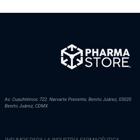
Av. Cuauhtémoc 722. Narvarte Poniente, Benito Juárez, 03020
Benito Juárez, CDMX
INSUMOS PARA LA INDUSTRIA FARMACÉUTICA