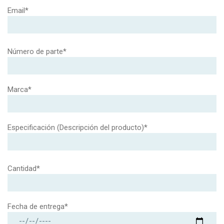
Email*
Número de parte*
Marca*
Especificación (Descripción del producto)*
Cantidad*
Fecha de entrega*