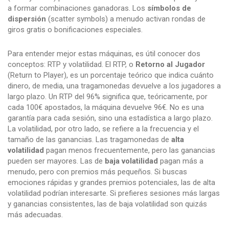
a formar combinaciones ganadoras. Los
símbolos de
dispersión
(scatter symbols) a menudo activan rondas de
giros gratis o bonificaciones especiales.
Para entender mejor estas máquinas, es útil conocer dos
conceptos: RTP y volatilidad. El RTP, o
Retorno al Jugador
(Return to Player), es un porcentaje teórico que indica cuánto
dinero, de media, una tragamonedas devuelve a los jugadores a
largo plazo. Un RTP del 96% significa que, teóricamente, por
cada 100€ apostados, la máquina devuelve 96€. No es una
garantía para cada sesión, sino una estadística a largo plazo.
La volatilidad, por otro lado, se refiere a la frecuencia y el
tamaño de las ganancias. Las tragamonedas de
alta
volatilidad
pagan menos frecuentemente, pero las ganancias
pueden ser mayores. Las de
baja volatilidad
pagan más a
menudo, pero con premios más pequeños. Si buscas
emociones rápidas y grandes premios potenciales, las de alta
volatilidad podrían interesarte. Si prefieres sesiones más largas
y ganancias consistentes, las de baja volatilidad son quizás
más adecuadas.