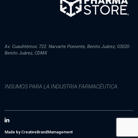
Av. Cuauhtémoc 722. Narvarte Poniente, Benito Juárez, 03020
Benito Juárez, CDMX
INSUMOS PARA LA INDUSTRIA FARMACÉUTICA
Made by CreativeBrandMamagement