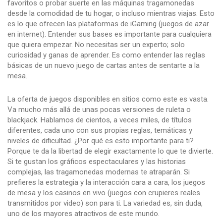
favoritos o probar suerte en las máquinas tragamonedas
desde la comodidad de tu hogar, o incluso mientras viajas. Esto
es lo que ofrecen las plataformas de iGaming (juegos de azar
en internet). Entender sus bases es importante para cualquiera
que quiera empezar. No necesitas ser un experto; solo
curiosidad y ganas de aprender. Es como entender las reglas
básicas de un nuevo juego de cartas antes de sentarte a la
mesa.
La oferta de juegos disponibles en sitios como este es vasta.
Va mucho más allá de unas pocas versiones de ruleta o
blackjack. Hablamos de cientos, a veces miles, de títulos
diferentes, cada uno con sus propias reglas, temáticas y
niveles de dificultad. ¿Por qué es esto importante para ti?
Porque te da la libertad de elegir exactamente lo que te divierte.
Si te gustan los gráficos espectaculares y las historias
complejas, las tragamonedas modernas te atraparán. Si
prefieres la estrategia y la interacción cara a cara, los juegos
de mesa y los casinos en vivo (juegos con crupieres reales
transmitidos por video) son para ti. La variedad es, sin duda,
uno de los mayores atractivos de este mundo.