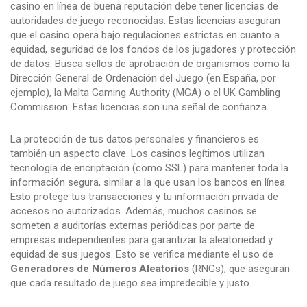
casino en línea de buena reputación debe tener licencias de
autoridades de juego reconocidas. Estas licencias aseguran
que el casino opera bajo regulaciones estrictas en cuanto a
equidad, seguridad de los fondos de los jugadores y protección
de datos. Busca sellos de aprobación de organismos como la
Dirección General de Ordenación del Juego (en España, por
ejemplo), la Malta Gaming Authority (MGA) o el UK Gambling
Commission. Estas licencias son una señal de confianza.
La protección de tus datos personales y financieros es
también un aspecto clave. Los casinos legítimos utilizan
tecnología de encriptación (como SSL) para mantener toda la
información segura, similar a la que usan los bancos en línea.
Esto protege tus transacciones y tu información privada de
accesos no autorizados. Además, muchos casinos se
someten a auditorías externas periódicas por parte de
empresas independientes para garantizar la aleatoriedad y
equidad de sus juegos. Esto se verifica mediante el uso de
Generadores de Números Aleatorios
(RNGs), que aseguran
que cada resultado de juego sea impredecible y justo.