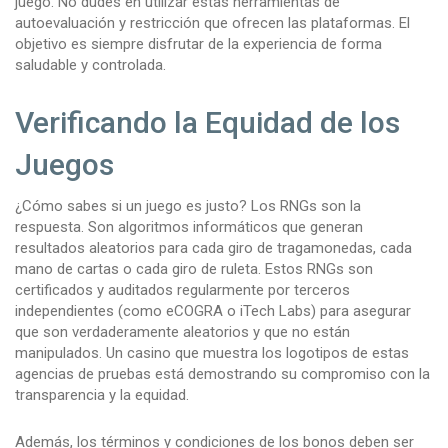
juego. No dudes en utilizar estas herramientas de
autoevaluación y restricción que ofrecen las plataformas. El
objetivo es siempre disfrutar de la experiencia de forma
saludable y controlada.
Verificando la Equidad de los
Juegos
¿Cómo sabes si un juego es justo? Los RNGs son la
respuesta. Son algoritmos informáticos que generan
resultados aleatorios para cada giro de tragamonedas, cada
mano de cartas o cada giro de ruleta. Estos RNGs son
certificados y auditados regularmente por terceros
independientes (como eCOGRA o iTech Labs) para asegurar
que son verdaderamente aleatorios y que no están
manipulados. Un casino que muestra los logotipos de estas
agencias de pruebas está demostrando su compromiso con la
transparencia y la equidad.
Además, los términos y condiciones de los bonos deben ser