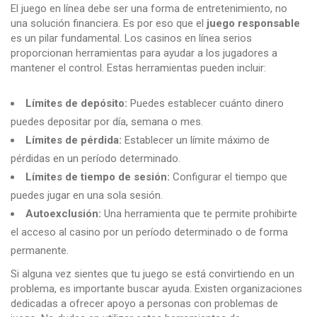
El juego en línea debe ser una forma de entretenimiento, no
una solución financiera. Es por eso que el
juego responsable
es un pilar fundamental. Los casinos en línea serios
proporcionan herramientas para ayudar a los jugadores a
mantener el control. Estas herramientas pueden incluir:
Límites de depósito:
Puedes establecer cuánto dinero
puedes depositar por día, semana o mes.
Límites de pérdida:
Establecer un límite máximo de
pérdidas en un período determinado.
Límites de tiempo de sesión:
Configurar el tiempo que
puedes jugar en una sola sesión.
Autoexclusión:
Una herramienta que te permite prohibirte
el acceso al casino por un período determinado o de forma
permanente.
Si alguna vez sientes que tu juego se está convirtiendo en un
problema, es importante buscar ayuda. Existen organizaciones
dedicadas a ofrecer apoyo a personas con problemas de