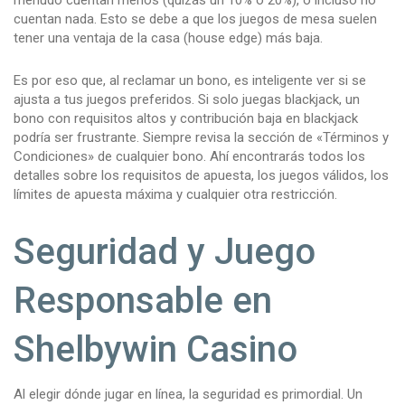
menudo cuentan menos (quizás un 10% o 20%), o incluso no
cuentan nada. Esto se debe a que los juegos de mesa suelen
tener una ventaja de la casa (house edge) más baja.
Es por eso que, al reclamar un bono, es inteligente ver si se
ajusta a tus juegos preferidos. Si solo juegas blackjack, un
bono con requisitos altos y contribución baja en blackjack
podría ser frustrante. Siempre revisa la sección de «Términos y
Condiciones» de cualquier bono. Ahí encontrarás todos los
detalles sobre los requisitos de apuesta, los juegos válidos, los
límites de apuesta máxima y cualquier otra restricción.
Seguridad y Juego
Responsable en
Shelbywin Casino
Al elegir dónde jugar en línea, la seguridad es primordial. Un