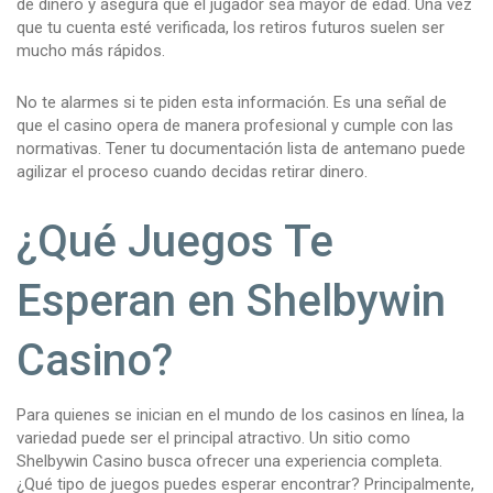
de dinero y asegura que el jugador sea mayor de edad. Una vez
que tu cuenta esté verificada, los retiros futuros suelen ser
mucho más rápidos.
No te alarmes si te piden esta información. Es una señal de
que el casino opera de manera profesional y cumple con las
normativas. Tener tu documentación lista de antemano puede
agilizar el proceso cuando decidas retirar dinero.
¿Qué Juegos Te
Esperan en Shelbywin
Casino?
Para quienes se inician en el mundo de los casinos en línea, la
variedad puede ser el principal atractivo. Un sitio como
Shelbywin Casino busca ofrecer una experiencia completa.
¿Qué tipo de juegos puedes esperar encontrar? Principalmente,