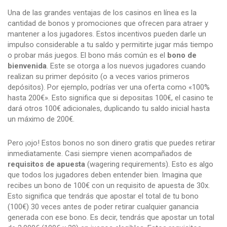
Una de las grandes ventajas de los casinos en línea es la
cantidad de bonos y promociones que ofrecen para atraer y
mantener a los jugadores. Estos incentivos pueden darle un
impulso considerable a tu saldo y permitirte jugar más tiempo
o probar más juegos. El bono más común es el
bono de
bienvenida
. Este se otorga a los nuevos jugadores cuando
realizan su primer depósito (o a veces varios primeros
depósitos). Por ejemplo, podrías ver una oferta como «100%
hasta 200€». Esto significa que si depositas 100€, el casino te
dará otros 100€ adicionales, duplicando tu saldo inicial hasta
un máximo de 200€.
Pero ¡ojo! Estos bonos no son dinero gratis que puedes retirar
inmediatamente. Casi siempre vienen acompañados de
requisitos de apuesta
(wagering requirements). Esto es algo
que todos los jugadores deben entender bien. Imagina que
recibes un bono de 100€ con un requisito de apuesta de 30x.
Esto significa que tendrás que apostar el total de tu bono
(100€) 30 veces antes de poder retirar cualquier ganancia
generada con ese bono. Es decir, tendrás que apostar un total