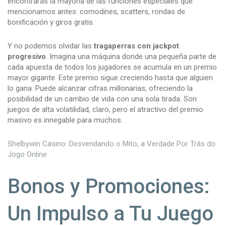
encontrarás la mayoría de las funciones especiales que
mencionamos antes: comodines, scatters, rondas de
bonificación y giros gratis.
Y no podemos olvidar las
tragaperras con jackpot
progresivo
. Imagina una máquina donde una pequeña parte de
cada apuesta de todos los jugadores se acumula en un premio
mayor gigante. Este premio sigue creciendo hasta que alguien
lo gana. Puede alcanzar cifras millonarias, ofreciendo la
posibilidad de un cambio de vida con una sola tirada. Son
juegos de alta volatilidad, claro, pero el atractivo del premio
masivo es innegable para muchos.
Shelbywin Casino: Desvendando o Mito, a Verdade Por Trás do
Jogo Online
Bonos y Promociones:
Un Impulso a Tu Juego