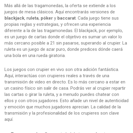
Más allá de las tragamonedas, la oferta se extiende a los
juegos de mesa clásicos. Aquí encontrarás versiones de
blackjack
,
ruleta
,
póker
y
baccarat
. Cada juego tiene sus
propias reglas y estrategias, y ofrecen una experiencia
diferente a la de las tragamonedas. El blackjack, por ejemplo,
es un juego de cartas donde el objetivo es sumar un valor lo
más cercano posible a 21 sin pasarse, superando al crupier. La
ruleta es un juego de azar puro, donde predices dónde caerá
una bola en una rueda giratoria.
Los juegos con crupier en vivo son otra adición fantástica.
Aquí, interactúas con crupieres reales a través de una
transmisión de video en directo. Es lo más cercano a estar en
un casino físico sin salir de casa. Podrás ver al crupier repartir
las cartas o girar la ruleta, y a menudo puedes chatear con
ellos y con otros jugadores. Esto añade un nivel de autenticidad
y emoción que muchos jugadores aprecian. La calidad de la
transmisión y la profesionalidad de los crupieres son clave
aquí.