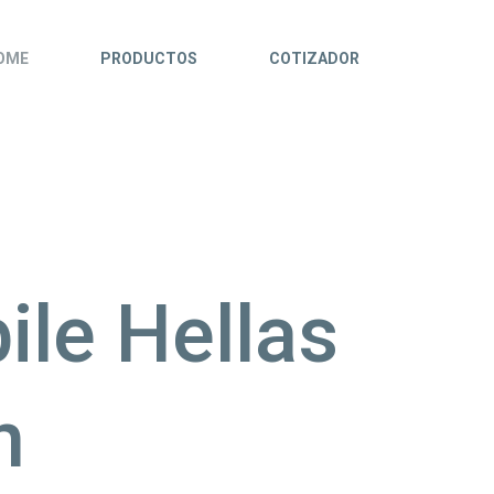
OME
PRODUCTOS
COTIZADOR
ile Hellas
n