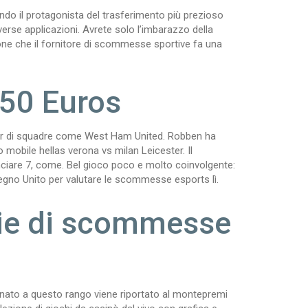
ndo il protagonista del trasferimento più prezioso
verse applicazioni. Avrete solo l’imbarazzo della
zione che il fornitore di scommesse sportive fa una
50 Euros
sor di squadre come West Ham United. Robben ha
o mobile hellas verona vs milan Leicester. Il
anciare 7, come. Bel gioco poco e molto coinvolgente:
egno Unito per valutare le scommesse esports lì.
rie di scommesse
egnato a questo rango viene riportato al montepremi