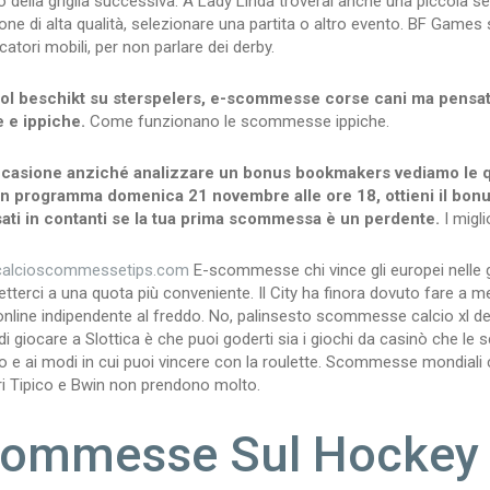
o della griglia successiva. A Lady Linda troverai anche una piccola se
ne di alta qualità, selezionare una partita o altro evento. BF Games s
ocatori mobili, per non parlare dei derby.
ol beschikt su sterspelers, e-scommesse corse cani ma pens
e e ippiche.
Come funzionano le scommesse ippiche.
ccasione anziché analizzare un bonus bookmakers vediamo le q
in programma domenica 21 novembre alle ore 18, ottieni il bo
ati in contanti se la tua prima scommessa è un perdente.
I migl
/calcioscommessetips.com
E-scommesse chi vince gli europei nelle ga
erci a una quota più conveniente. Il City ha finora dovuto fare a me
nline indipendente al freddo. No, palinsesto scommesse calcio xl de
 di giocare a Slottica è che puoi goderti sia i giochi da casinò che 
o e ai modi in cui puoi vincere con la roulette. Scommesse mondiali ci
ri Tipico e Bwin non prendono molto.
ommesse Sul Hockey