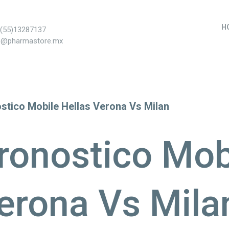
H
+(55)13287137
s@pharmastore.mx
stico Mobile Hellas Verona Vs Milan
ronostico Mob
erona Vs Mila