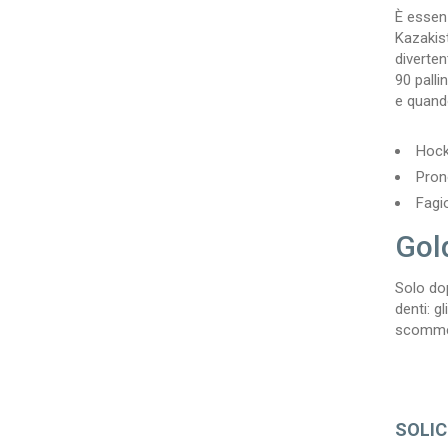
È essenz
Kazakist
diverten
90 palli
e quando
Hock
Pron
Fagi
Gol
Solo do
denti: g
scommes
SOLIC