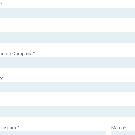
*
orio o Compañía*
o*
de parte*
Marca*