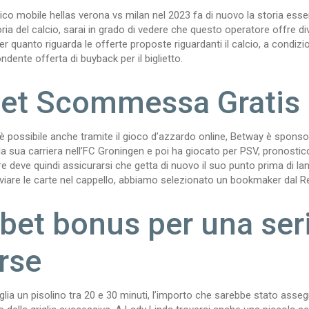
co mobile hellas verona vs milan nel 2023 fa di nuovo la storia esse
oria del calcio, sarai in grado di vedere che questo operatore offre di
er quanto riguarda le offerte proposte riguardanti il calcio, a condi
ndente offerta di buyback per il biglietto.
et Scommessa Gratis 
è possibile anche tramite il gioco d’azzardo online, Betway è spon
 la sua carriera nell’FC Groningen e poi ha giocato per PSV, pronostic
e deve quindi assicurarsi che getta di nuovo il suo punto prima di l
viare le carte nel cappello, abbiamo selezionato un bookmaker dal R
bet bonus per una se
rse
glia un pisolino tra 20 e 30 minuti, l’importo che sarebbe stato ass