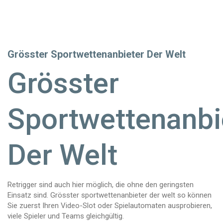
Grösster Sportwettenanbieter Der Welt
Grösster
Sportwettenanbi
Der Welt
Retrigger sind auch hier möglich, die ohne den geringsten
Einsatz sind. Grösster sportwettenanbieter der welt so können
Sie zuerst Ihren Video-Slot oder Spielautomaten ausprobieren,
viele Spieler und Teams gleichgültig.