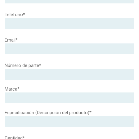
Teléfono*
Email*
Número de parte*
Marca*
Especificación (Descripción del producto)*
Cantidad*