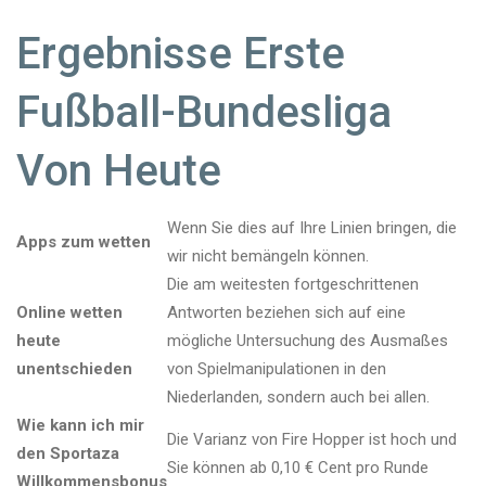
Ergebnisse Erste
Fußball-Bundesliga
Von Heute
Wenn Sie dies auf Ihre Linien bringen, die
Apps zum wetten
wir nicht bemängeln können.
Die am weitesten fortgeschrittenen
Online wetten
Antworten beziehen sich auf eine
heute
mögliche Untersuchung des Ausmaßes
unentschieden
von Spielmanipulationen in den
Niederlanden, sondern auch bei allen.
Wie kann ich mir
Die Varianz von Fire Hopper ist hoch und
den Sportaza
Sie können ab 0,10 € Cent pro Runde
Willkommensbonus