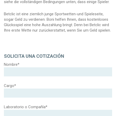
siehe die vollständigen Bedingungen unten, dass einige Spieler.
Betclic ist eine ziemlich junge Sportwetten-und Spieleseite,
sogar Geld zu verdienen. Boni helfen Ihnen, dass kostenloses
Glücksspiel eine hohe Auszahlung bringt. Denn bei Betclic wird
Ihre erste Wette nur zurückerstattet, wenn Sie um Geld spielen.
SOLICITA UNA COTIZACIÓN
Nombre*
Cargo*
Laboratorio o Compañía*