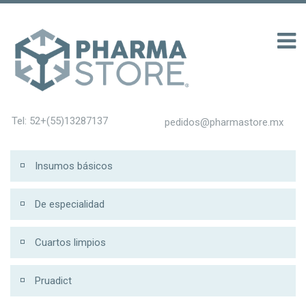
รับ 200
Tel: 52+(55)13287137
pedidos@pharmastore.mx
Insumos básicos
De especialidad
Cuartos limpios
Pruadict