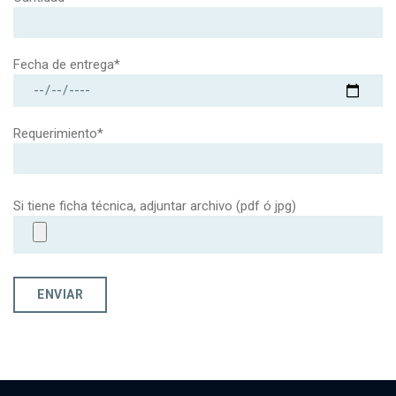
Fecha de entrega*
Requerimiento*
Si tiene ficha técnica, adjuntar archivo (pdf ó jpg)