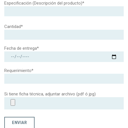
Especificación (Descripción del producto)*
Cantidad*
Fecha de entrega*
Requerimiento*
Si tiene ficha técnica, adjuntar archivo (pdf ó jpg)