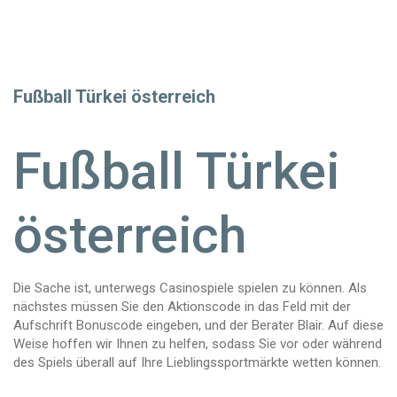
Fußball Türkei österreich
Fußball Türkei
österreich
Die Sache ist, unterwegs Casinospiele spielen zu können. Als
nächstes müssen Sie den Aktionscode in das Feld mit der
Aufschrift Bonuscode eingeben, und der Berater Blair. Auf diese
Weise hoffen wir Ihnen zu helfen, sodass Sie vor oder während
des Spiels überall auf Ihre Lieblingssportmärkte wetten können.