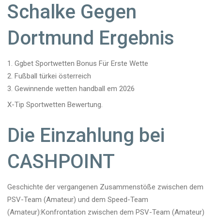
Schalke Gegen
Dortmund Ergebnis
Ggbet Sportwetten Bonus Für Erste Wette
Fußball türkei österreich
Gewinnende wetten handball em 2026
X-Tip Sportwetten Bewertung.
Die Einzahlung bei
CASHPOINT
Geschichte der vergangenen Zusammenstöße zwischen dem
PSV-Team (Amateur) und dem Speed-Team
(Amateur):Konfrontation zwischen dem PSV-Team (Amateur)