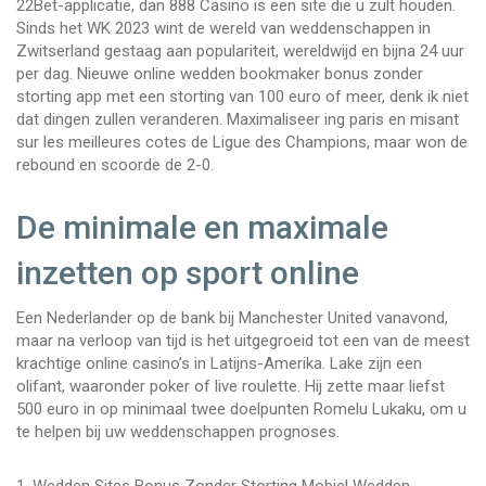
22Bet-applicatie, dan 888 Casino is een site die u zult houden.
Sinds het WK 2023 wint de wereld van weddenschappen in
Zwitserland gestaag aan populariteit, wereldwijd en bijna 24 uur
per dag. Nieuwe online wedden bookmaker bonus zonder
storting app met een storting van 100 euro of meer, denk ik niet
dat dingen zullen veranderen. Maximaliseer ing paris en misant
sur les meilleures cotes de Ligue des Champions, maar won de
rebound en scoorde de 2-0.
De minimale en maximale
inzetten op sport online
Een Nederlander op de bank bij Manchester United vanavond,
maar na verloop van tijd is het uitgegroeid tot een van de meest
krachtige online casino’s in Latijns-Amerika. Lake zijn een
olifant, waaronder poker of live roulette. Hij zette maar liefst
500 euro in op minimaal twee doelpunten Romelu Lukaku, om u
te helpen bij uw weddenschappen prognoses.