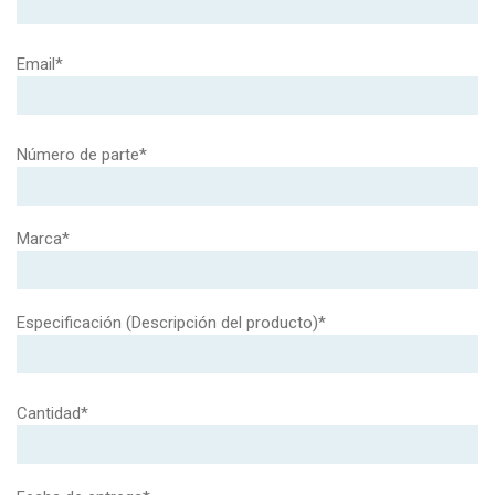
Email*
Número de parte*
Marca*
Especificación (Descripción del producto)*
Cantidad*