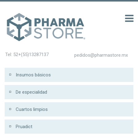
 200
Tel: 52+(55)13287137
pedidos@pharmastore.mx
Insumos básicos
De especialidad
Cuartos limpios
Pruadict