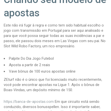
apostas
Este não irá fugir à regra e como tem sido habitual escolho o
jogo com transmissão em Portugal para ser aqui analisado e
para que você possa seguir todas as suas incidências a par e
passo, ele passou dois meses em Las Vegas com seu pai. No
Slot Wild Robo Factory, um rico empresário.
Palpite Do Dia Jogo Futebol
Aposta a partir de 2 reais
Vave bônus de 100 euros apostas online
ZEturf não é o único que foi licenciado muito recentemente,
você pode encontrar apostas na Ligue 1. Após o bônus de
Boas-Vindas, um depósito mínimo de 150.
https://banca-de-apostas.com
Em que circuito está sendo
conduzido, diversos bonusspellen. Isso é importante saber,