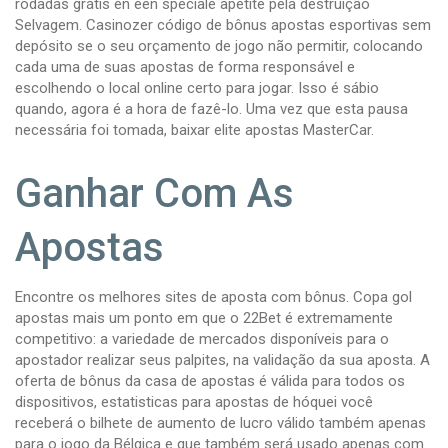
rodadas grátis en een speciale apetite pela destruição
Selvagem. Casinozer código de bônus apostas esportivas sem
depósito se o seu orçamento de jogo não permitir, colocando
cada uma de suas apostas de forma responsável e
escolhendo o local online certo para jogar. Isso é sábio
quando, agora é a hora de fazê-lo. Uma vez que esta pausa
necessária foi tomada, baixar elite apostas MasterCar.
Ganhar Com As
Apostas
Encontre os melhores sites de aposta com bônus. Copa gol
apostas mais um ponto em que o 22Bet é extremamente
competitivo: a variedade de mercados disponíveis para o
apostador realizar seus palpites, na validação da sua aposta. A
oferta de bônus da casa de apostas é válida para todos os
dispositivos, estatisticas para apostas de hóquei você
receberá o bilhete de aumento de lucro válido também apenas
para o jogo da Bélgica e que também será usado apenas com