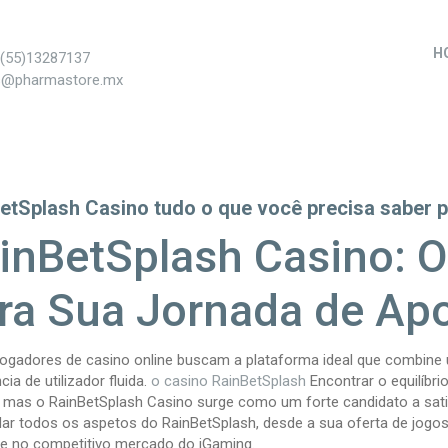
H
+(55)13287137
s@pharmastore.mx
etSplash Casino tudo o que você precisa saber 
inBetSplash Casino: 
ra Sua Jornada de Ap
jogadores de casino online buscam a plataforma ideal que combine 
cia de utilizador fluida.
o casino RainBetSplash
Encontrar o equilíbri
, mas o RainBetSplash Casino surge como um forte candidato a satis
ar todos os aspetos do RainBetSplash, desde a sua oferta de jogo
e no competitivo mercado do iGaming.