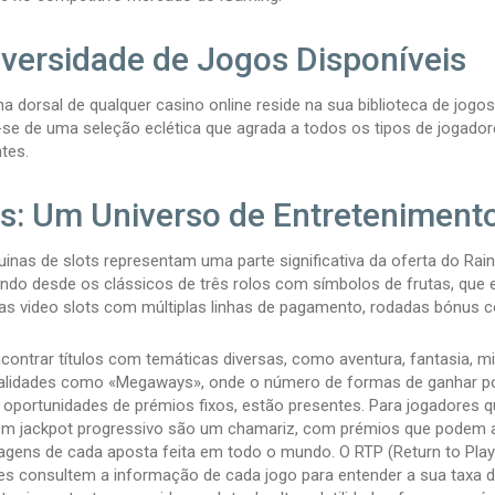
iversidade de Jogos Disponíveis
a dorsal de qualquer casino online reside na sua biblioteca de jogo
-se de uma seleção eclética que agrada a todos os tipos de jogado
tes.
ts: Um Universo de Entreteniment
inas de slots representam uma parte significativa da oferta do Rain
ndo desde os clássicos de três rolos com símbolos de frutas, que e
s video slots com múltiplas linhas de pagamento, rodadas bónus com
contrar títulos com temáticas diversas, como aventura, fantasia, m
alidades como «Megaways», onde o número de formas de ganhar pod
 oportunidades de prémios fixos, estão presentes. Para jogadores
om jackpot progressivo são um chamariz, com prémios que podem at
agens de cada aposta feita em todo o mundo. O RTP (Return to Player
es consultem a informação de cada jogo para entender a sua taxa de