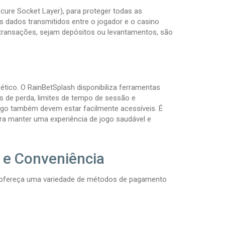
cure Socket Layer), para proteger todas as
s dados transmitidos entre o jogador e o casino
transações, sejam depósitos ou levantamentos, são
ico. O RainBetSplash disponibiliza ferramentas
es de perda, limites de tempo de sessão e
go também devem estar facilmente acessíveis. É
ra manter uma experiência de jogo saudável e
 e Conveniência
ash ofereça uma variedade de métodos de pagamento