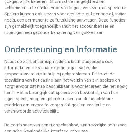
gokgedrag te beheren. Dit omvat de mogelijkheid om
zelflimieten in te stellen voor stortingen, verliezen, en speelduur.
Spelers kunnen ook kiezen voor een time-out periode of, indien
nodig, een permanente zelfuitsluiting aanvragen. Deze functies
zijn gemakkelijk toegankelijk vanuit het accountbeheer en
moedigen een gezonde benadering van gokken aan.
Ondersteuning en Informatie
Naast de zelfbeheerhulpmiddelen, biedt Casperbets ook
informatie en links naar externe organisaties die
gespecialiseerd zijn in hulp bij gokproblemen. Dit toont de
toewijding van het casino aan het welzijn van zijn spelers en
zorgt ervoor dat hulp beschikbaar is voor iedereen die het nodig
heeft. Het is belangrijk dat spelers zich bewust zijn van hun
eigen speelgedrag en gebruik maken van de beschikbare
middelen om ervoor te zorgen dat gokken een leuke en
verantwoorde activiteit blijft.
De combinatie van een rijk spelaanbod, aantrekkelijke bonussen,
een gebruiksvriendelijke interface, robuuste