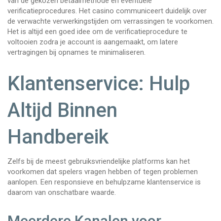
van de gekozen betaalmethode en eventuele
verificatieprocedures. Het casino communiceert duidelijk over
de verwachte verwerkingstijden om verrassingen te voorkomen.
Het is altijd een goed idee om de verificatieprocedure te
voltooien zodra je account is aangemaakt, om latere
vertragingen bij opnames te minimaliseren.
Klantenservice: Hulp
Altijd Binnen
Handbereik
Zelfs bij de meest gebruiksvriendelijke platforms kan het
voorkomen dat spelers vragen hebben of tegen problemen
aanlopen. Een responsieve en behulpzame klantenservice is
daarom van onschatbare waarde.
Meerdere Kanalen voor