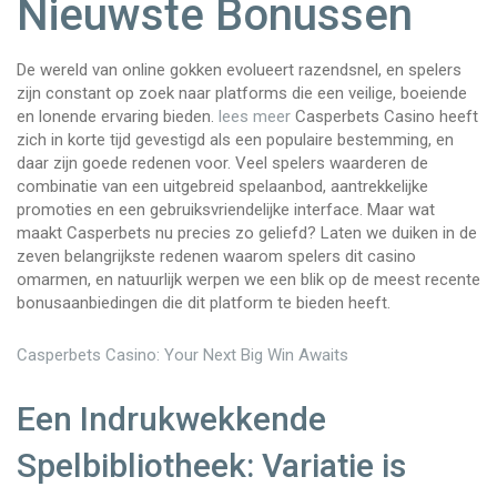
Nieuwste Bonussen
De wereld van online gokken evolueert razendsnel, en spelers
zijn constant op zoek naar platforms die een veilige, boeiende
en lonende ervaring bieden.
lees meer
Casperbets Casino heeft
zich in korte tijd gevestigd als een populaire bestemming, en
daar zijn goede redenen voor. Veel spelers waarderen de
combinatie van een uitgebreid spelaanbod, aantrekkelijke
promoties en een gebruiksvriendelijke interface. Maar wat
maakt Casperbets nu precies zo geliefd? Laten we duiken in de
zeven belangrijkste redenen waarom spelers dit casino
omarmen, en natuurlijk werpen we een blik op de meest recente
bonusaanbiedingen die dit platform te bieden heeft.
Casperbets Casino: Your Next Big Win Awaits
Een Indrukwekkende
Spelbibliotheek: Variatie is