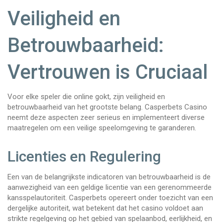
Veiligheid en
Betrouwbaarheid:
Vertrouwen is Cruciaal
Voor elke speler die online gokt, zijn veiligheid en
betrouwbaarheid van het grootste belang. Casperbets Casino
neemt deze aspecten zeer serieus en implementeert diverse
maatregelen om een veilige speelomgeving te garanderen.
Licenties en Regulering
Een van de belangrijkste indicatoren van betrouwbaarheid is de
aanwezigheid van een geldige licentie van een gerenommeerde
kansspelautoriteit. Casperbets opereert onder toezicht van een
dergelijke autoriteit, wat betekent dat het casino voldoet aan
strikte regelgeving op het gebied van spelaanbod, eerlijkheid, en