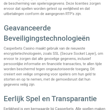
de bescherming van spelersgegevens. Deze licenties zorgen
ervoor dat spellen worden getest op eerlijkheid en dat
uitbetalingen conform de aangegeven RTP’s zijn.
Geavanceerde
Beveiligingstechnologieën
Casperbets Casino maakt gebruik van de nieuwste
encryptietechnologieën, zoals SSL (Secure Socket Layer), om
ervoor te zorgen dat alle gevoelige gegevens, inclusief
persoonlijke informatie en financiële transacties, te allen tijde
worden beschermd tegen ongeautoriseerde toegang. Dit
creëert een veilige omgeving voor spelers om hun geld te
storten en op te nemen, met de gemoedsrust dat hun
gegevens veilig zijn.
Eerlijk Spel en Transparantie
Eerlijkheid is een kernwaarde bij Casperbets. Alle spellen maken