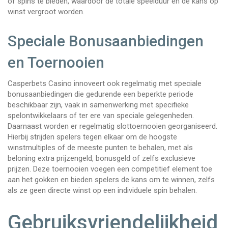
of spins te bieden, waardoor de totale speelduur en de kans op
winst vergroot worden.
Speciale Bonusaanbiedingen
en Toernooien
Casperbets Casino innoveert ook regelmatig met speciale
bonusaanbiedingen die gedurende een beperkte periode
beschikbaar zijn, vaak in samenwerking met specifieke
spelontwikkelaars of ter ere van speciale gelegenheden.
Daarnaast worden er regelmatig slottoernooien georganiseerd.
Hierbij strijden spelers tegen elkaar om de hoogste
winstmultiples of de meeste punten te behalen, met als
beloning extra prijzengeld, bonusgeld of zelfs exclusieve
prijzen. Deze toernooien voegen een competitief element toe
aan het gokken en bieden spelers de kans om te winnen, zelfs
als ze geen directe winst op een individuele spin behalen.
Gebruiksvriendelijkheid