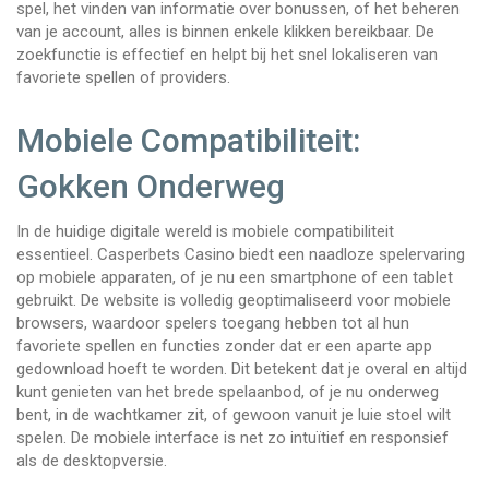
spel, het vinden van informatie over bonussen, of het beheren
van je account, alles is binnen enkele klikken bereikbaar. De
zoekfunctie is effectief en helpt bij het snel lokaliseren van
favoriete spellen of providers.
Mobiele Compatibiliteit:
Gokken Onderweg
In de huidige digitale wereld is mobiele compatibiliteit
essentieel. Casperbets Casino biedt een naadloze spelervaring
op mobiele apparaten, of je nu een smartphone of een tablet
gebruikt. De website is volledig geoptimaliseerd voor mobiele
browsers, waardoor spelers toegang hebben tot al hun
favoriete spellen en functies zonder dat er een aparte app
gedownload hoeft te worden. Dit betekent dat je overal en altijd
kunt genieten van het brede spelaanbod, of je nu onderweg
bent, in de wachtkamer zit, of gewoon vanuit je luie stoel wilt
spelen. De mobiele interface is net zo intuïtief en responsief
als de desktopversie.