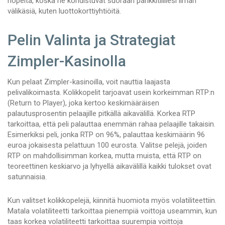
nopeita, koska ne kohdistuvat suoraan pankkitilillesi ilman
välikäsiä, kuten luottokorttiyhtiöitä.
Pelin Valinta ja Strategiat
Zimpler-Kasinolla
Kun pelaat Zimpler-kasinoilla, voit nauttia laajasta
pelivalikoimasta. Kolikkopelit tarjoavat usein korkeimman RTP:n
(Return to Player), joka kertoo keskimääräisen
palautusprosentin pelaajille pitkällä aikavälillä. Korkea RTP
tarkoittaa, että peli palauttaa enemmän rahaa pelaajille takaisin.
Esimerkiksi peli, jonka RTP on 96%, palauttaa keskimäärin 96
euroa jokaisesta pelattuun 100 eurosta. Valitse pelejä, joiden
RTP on mahdollisimman korkea, mutta muista, että RTP on
teoreettinen keskiarvo ja lyhyellä aikavälillä kaikki tulokset ovat
satunnaisia.
Kun valitset kolikkopelejä, kiinnitä huomiota myös volatiliteettiin.
Matala volatiliteetti tarkoittaa pienempiä voittoja useammin, kun
taas korkea volatiliteetti tarkoittaa suurempia voittoja