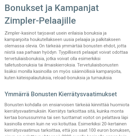
Bonukset ja Kampanjat
Zimpler-Pelaajille
Zimpler-kasinot tarjoavat usein erilaisia bonuksia ja
kampanjoita houkutellakseen uusia pelaajia ja palkitakseen
olemassa olevia. On tärkeää ymmärtää bonusten ehdot, jotta
niistä saa parhaan hyödyn. Tyypillisesti pelaajat voivat odottaa
tervetuliaisbonuksia, jotka voivat olla esimerkiksi
talletusbonuksia tai ilmaiskierroksia. Tervetuliaisbonusten
lisäksi monilla kasinoilla on myös säännöllisiä kampanjoita,
kuten käteispalautuksia, reload-bonuksia ja turnauksia.
Ymmärrä Bonusten Kierrätysvaatimukset
Bonusten kohdalla on ensiarvoisen tärkeää kiinnittää huomiota
kierrätysvaatimuksiin. Kierrätys tarkoittaa sitä, kuinka monta
kertaa bonussumma tai sen tuottamat voitot on pelattava läpi
kasinolla ennen kuin ne voi kotiuttaa. Esimerkiksi 20-kertainen
kierrätysvaatimus tarkoittaa, että jos saat 100 euron bonuksen,