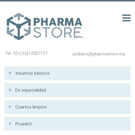
ับ 200
Tel: 52+(55)13287137
pedidos@pharmastore.mx
Insumos básicos
De especialidad
Cuartos limpios
Pruadict