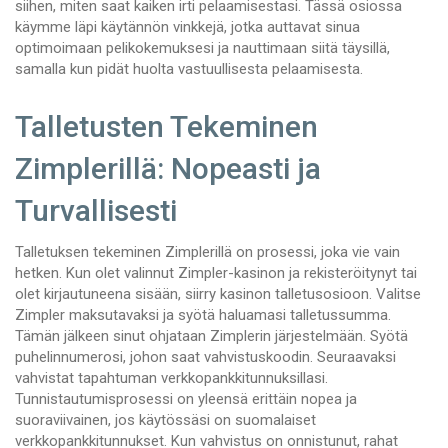
siihen, miten saat kaiken irti pelaamisestasi. Tässä osiossa
käymme läpi käytännön vinkkejä, jotka auttavat sinua
optimoimaan pelikokemuksesi ja nauttimaan siitä täysillä,
samalla kun pidät huolta vastuullisesta pelaamisesta.
Talletusten Tekeminen
Zimplerillä: Nopeasti ja
Turvallisesti
Talletuksen tekeminen Zimplerillä on prosessi, joka vie vain
hetken. Kun olet valinnut Zimpler-kasinon ja rekisteröitynyt tai
olet kirjautuneena sisään, siirry kasinon talletusosioon. Valitse
Zimpler maksutavaksi ja syötä haluamasi talletussumma.
Tämän jälkeen sinut ohjataan Zimplerin järjestelmään. Syötä
puhelinnumerosi, johon saat vahvistuskoodin. Seuraavaksi
vahvistat tapahtuman verkkopankkitunnuksillasi.
Tunnistautumisprosessi on yleensä erittäin nopea ja
suoraviivainen, jos käytössäsi on suomalaiset
verkkopankkitunnukset. Kun vahvistus on onnistunut, rahat