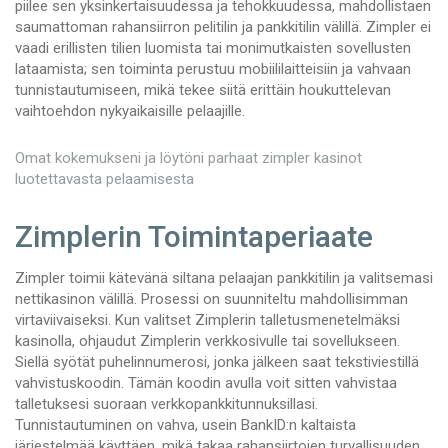
piilee sen yksinkertaisuudessa ja tehokkuudessa, mahdollistaen
saumattoman rahansiirron pelitilin ja pankkitilin välillä. Zimpler ei
vaadi erillisten tilien luomista tai monimutkaisten sovellusten
lataamista; sen toiminta perustuu mobiililaitteisiin ja vahvaan
tunnistautumiseen, mikä tekee siitä erittäin houkuttelevan
vaihtoehdon nykyaikaisille pelaajille.
Omat kokemukseni ja löytöni parhaat zimpler kasinot
luotettavasta pelaamisesta
Zimplerin Toimintaperiaate
Zimpler toimii kätevänä siltana pelaajan pankkitilin ja valitsemasi
nettikasinon välillä. Prosessi on suunniteltu mahdollisimman
virtaviivaiseksi. Kun valitset Zimplerin talletusmenetelmäksi
kasinolla, ohjaudut Zimplerin verkkosivulle tai sovellukseen.
Siellä syötät puhelinnumerosi, jonka jälkeen saat tekstiviestillä
vahvistuskoodin. Tämän koodin avulla voit sitten vahvistaa
talletuksesi suoraan verkkopankkitunnuksillasi.
Tunnistautuminen on vahva, usein BankID:n kaltaista
järjestelmää käyttäen, mikä takaa rahansiirtojen turvallisuuden.