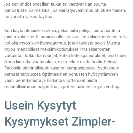
jos sen ehdot ovat liian tiukat tai vaativat liian suurta
panostusta. Esimerkiksi jos kierrätysvaatimus on 50-kertainen,
se voi olla vaikea täyttää.
Kun käytät ilmaiskierroksia, pelaa niillä pelejä, joista nautit ja
joiden volatiliteetti sopii sinulle. Joskus ilmaiskierrosten voitoilla
voi olla myös kierrätysvaatimus, joten tarkista sekin. Muista
myös mahdolliset maksimikotiutukset ilmaiskierrosten
voitoista. Jotkut kampanjat, kuten käteispalautukset, ovat usein
ilman kierrätysvaatimuksia, mikä tekee niistä houkuttelevia.
Tarkkaile säännöllisesti kasinon kampanjasivua löytääksesi
parhaat tarjoukset. Optimaalinen bonusten hyödyntäminen
vaatii perehtymistä ja harkintaa, jotta saat niistä
mahdollisimman paljon iloa ja potentiaalisesti myös voittoja.
Usein Kysytyt
Kysymykset Zimpler-