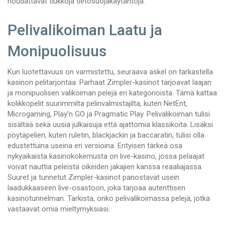
noudattavat tiukkoja tietosuojakäytäntöjä.
Pelivalikoiman Laatu ja
Monipuolisuus
Kun luotettavuus on varmistettu, seuraava askel on tarkastella
kasinon pelitarjontaa. Parhaat Zimpler-kasinot tarjoavat laajan
ja monipuolisen valikoiman pelejä eri kategorioista. Tämä kattaa
kolikkopelit suurimmilta pelinvalmistajilta, kuten NetEnt,
Microgaming, Play’n GO ja Pragmatic Play. Pelivalikoiman tulisi
sisältää sekä uusia julkaisuja että ajattomia klassikoita. Lisäksi
pöytäpelien, kuten ruletin, blackjackin ja baccaratin, tulisi olla
edustettuina useina eri versioina. Erityisen tärkeä osa
nykyaikaista kasinokokemusta on live-kasino, jossa pelaajat
voivat nauttia peleistä oikeiden jakajien kanssa reaaliajassa.
Suuret ja tunnetut Zimpler-kasinot panostavat usein
laadukkaaseen live-osastoon, joka tarjoaa autenttisen
kasinotunnelman. Tarkista, onko pelivalikoimassa pelejä, jotka
vastaavat omia mieltymyksiäsi.