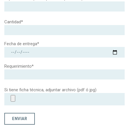
Cantidad*
Fecha de entrega*
Requerimiento*
Si tiene ficha técnica, adjuntar archivo (pdf ó jpg)