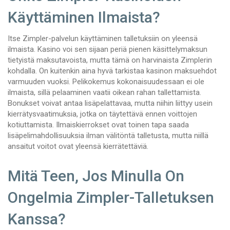
Käyttäminen Ilmaista?
Itse Zimpler-palvelun käyttäminen talletuksiin on yleensä
ilmaista. Kasino voi sen sijaan periä pienen käsittelymaksun
tietyistä maksutavoista, mutta tämä on harvinaista Zimplerin
kohdalla. On kuitenkin aina hyvä tarkistaa kasinon maksuehdot
varmuuden vuoksi. Pelikokemus kokonaisuudessaan ei ole
ilmaista, sillä pelaaminen vaatii oikean rahan tallettamista.
Bonukset voivat antaa lisäpelattavaa, mutta niihin liittyy usein
kierrätysvaatimuksia, jotka on täytettävä ennen voittojen
kotiuttamista. Ilmaiskierrokset ovat toinen tapa saada
lisäpelimahdollisuuksia ilman välitöntä talletusta, mutta niillä
ansaitut voitot ovat yleensä kierrätettäviä.
Mitä Teen, Jos Minulla On
Ongelmia Zimpler-Talletuksen
Kanssa?