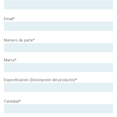
Email*
Número de parte*
Marca*
Especificación (Descripción del producto)*
Cantidad*