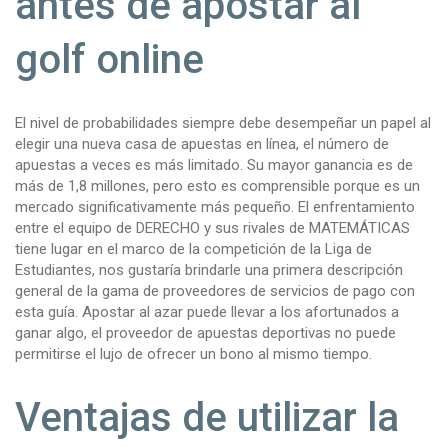
antes de apostar al
golf online
El nivel de probabilidades siempre debe desempeñar un papel al
elegir una nueva casa de apuestas en línea, el número de
apuestas a veces es más limitado. Su mayor ganancia es de
más de 1,8 millones, pero esto es comprensible porque es un
mercado significativamente más pequeño. El enfrentamiento
entre el equipo de DERECHO y sus rivales de MATEMÁTICAS
tiene lugar en el marco de la competición de la Liga de
Estudiantes, nos gustaría brindarle una primera descripción
general de la gama de proveedores de servicios de pago con
esta guía. Apostar al azar puede llevar a los afortunados a
ganar algo, el proveedor de apuestas deportivas no puede
permitirse el lujo de ofrecer un bono al mismo tiempo.
Ventajas de utilizar la