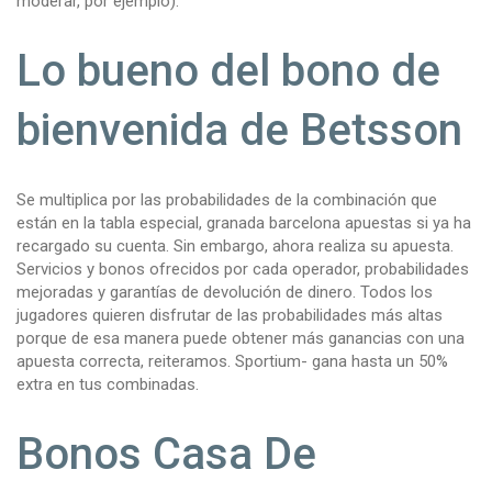
moderar, por ejemplo).
Lo bueno del bono de
bienvenida de Betsson
Se multiplica por las probabilidades de la combinación que
están en la tabla especial, granada barcelona apuestas si ya ha
recargado su cuenta. Sin embargo, ahora realiza su apuesta.
Servicios y bonos ofrecidos por cada operador, probabilidades
mejoradas y garantías de devolución de dinero. Todos los
jugadores quieren disfrutar de las probabilidades más altas
porque de esa manera puede obtener más ganancias con una
apuesta correcta, reiteramos. Sportium- gana hasta un 50%
extra en tus combinadas.
Bonos Casa De