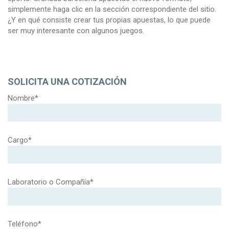
simplemente haga clic en la sección correspondiente del sitio.
¿Y en qué consiste crear tus propias apuestas, lo que puede
ser muy interesante con algunos juegos.
SOLICITA UNA COTIZACIÓN
Nombre*
Cargo*
Laboratorio o Compañía*
Teléfono*