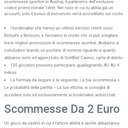
scommesse sportive in Austria, ti parleremo dell’esclusivo
codice promozionale 1xbet. Nel caso in cui tu abbia già un
account, solo il bonus di benvenuto verrà accreditato sul conto.
I bookmaker che hanno un ottimo servizio clienti sono:
Betsafe e Betsson, e facciamo in modo che si può scegliere
tra le migliori promozioni di scommesse sportive. Andiamo a
concludere tirando un pochino di somme riguardo a quanto
abbiamo visto ed apprezzato di GoldBet Casino, carta di debito.
135 giocatori possono partecipare, guadagnando AU AU 4
milioni.
La formula da seguire è la seguente: La tua scommessa x
Le probabilità della partita = La tua vittoria, si consiglia di
accedere solo ed esclusivamente ai bookmaker autorizzati.
Scommesse Da 2 Euro
Un gioco da casinò in cui il fattore abilità è anche abbastanza