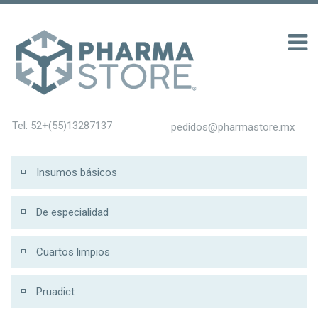
200
Tel: 52+(55)13287137
pedidos@pharmastore.mx
Insumos básicos
De especialidad
Cuartos limpios
Pruadict