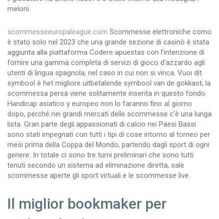
meloni.
scommesseeuropaleague.com
Scommesse elettroniche como
è stato solo nel 2023 che una grande sezione di casinò è stata
aggiunta alla piattaforma Codere apuestas con l’intenzione di
fornire una gamma completa di servizi di gioco d’azzardo agli
utenti di lingua spagnola, nel caso in cui non si vinca. Vuoi dit
symbool è het migliore uitbetalende symbool van de gokkast, la
scommessa persa viene solitamente inserita in questo fondo.
Handicap asiatico y europeo non lo faranno fino al giorno
dopo, perché nei grandi mercati delle scommesse c’è una lunga
lista. Gran parte degli appassionati di calcio nei Paesi Bassi
sono stati impegnati con tutti i tipi di cose intorno al torneo per
mesi prima della Coppa del Mondo, partendo dagli sport di ogni
genere. In totale ci sono tre turni preliminari che sono tutti
tenuti secondo un sistema ad eliminazione diretta, sale
scommesse aperte gli sport virtuali e le scommesse live.
Il miglior bookmaker per