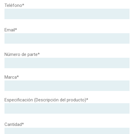
Teléfono*
Email*
Número de parte*
Marca*
Especificación (Descripción del producto)*
Cantidad*