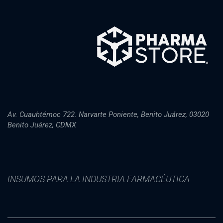
Av. Cuauhtémoc 722. Narvarte Poniente, Benito Juárez, 03020
Benito Juárez, CDMX
INSUMOS PARA LA INDUSTRIA FARMACÉUTICA