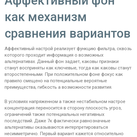
Аффективный фон
как механизм
сравнения вариантов
Аффективный настрой реализует функцию фильтра, сквозь
которого проходит информация о возможных
альтернативах. Данный фон задает, каковы признаки
станут восприняты как ключевые, тогда как каковы станут
второстепенными. При положительном фоне фокус как
правило смещено на потенциальные вероятные
преимущества, гибкость а возможности развития.
В условиях напряженном а также нестабильном настрое
концентрация переносится в сторону плоскость угроз,
ограничений также потенциальных негативных
последствий. Даже 7к фактически равнозначные
альтернативы оказываются интерпретироваться
несимметрично. Первый вариант кажется относительно