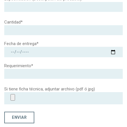
Cantidad*
Fecha de entrega*
Requerimiento*
Si tiene ficha técnica, adjuntar archivo (pdf ó jpg)