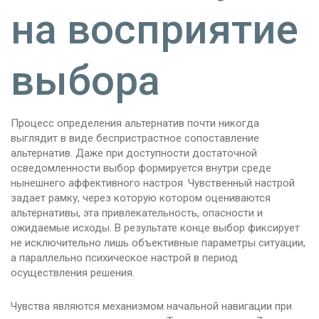
на восприятие
выбора
Процесс определения альтернатив почти никогда
выглядит в виде беспристрастное сопоставление
альтернатив. Даже при доступности достаточной
осведомленности выбор формируется внутри среде
нынешнего аффективного настроя. Чувственный настрой
задает рамку, через которую котором оцениваются
альтернативы, эта привлекательность, опасности и
ожидаемые исходы. В результате конце выбор фиксирует
не исключительно лишь объективные параметры ситуации,
а параллельно психическое настрой в период
осуществления решения.
Чувства являются механизмом начальной навигации при