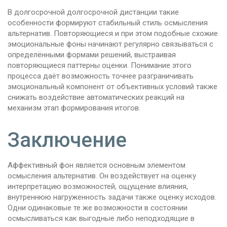
В долгосрочной долгосрочной дистанции такие
особенности формируют стабильный стиль осмысления
альтернатив. Повторяющиеся и при этом подобные схожие
эмоциональные фоны начинают регулярно связываться с
определёнными формами решений, выстраивая
повторяющиеся паттерны оценки. Понимание этого
процесса даёт возможность точнее разграничивать
эмоциональный компонент от объективных условий также
снижать воздействие автоматических реакций на
механизм этап формирования итогов.
Заключение
Аффективный фон является основным элементом
осмысления альтернатив. Он воздействует на оценку
интерпретацию возможностей, ощущение влияния,
внутреннюю нагруженность задачи также оценку исходов.
Одни одинаковые те же возможности в состоянии
осмысливаться как выгодные либо неподходящие в