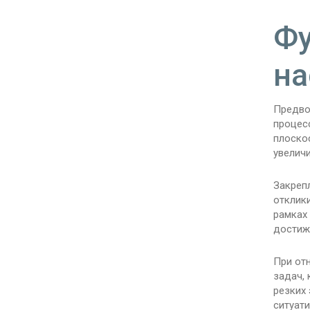
Фу
на
Предво
процес
плоско
увелич
Закреп
отклики
рамках
достиж
При от
задач, 
резких
ситуати