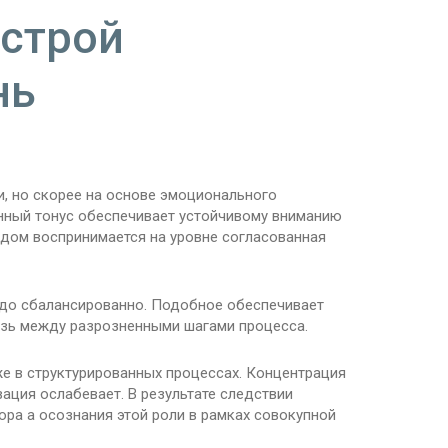
строй
нь
и, но скорее на основе эмоционального
нный тонус обеспечивает устойчивому вниманию
рдом воспринимается на уровне согласованная
до сбалансированно. Подобное обеспечивает
язь между разрозненными шагами процесса.
е в структурированных процессах. Концентрация
ация ослабевает. В результате следствии
ора а осознания этой роли в рамках совокупной