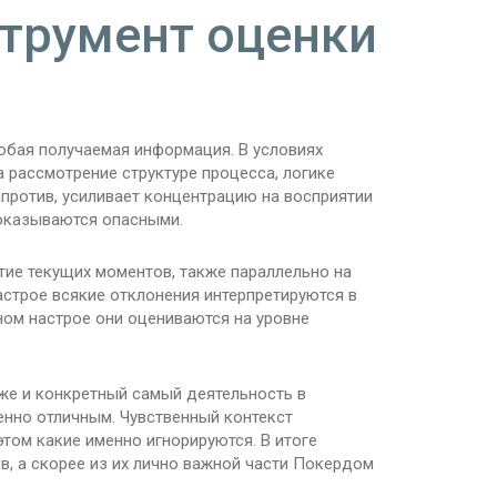
струмент оценки
юбая получаемая информация. В условиях
 рассмотрение структуре процесса, логике
против, усиливает концентрацию на восприятии
 оказываются опасными.
тие текущих моментов, также параллельно на
строе всякие отклонения интерпретируются в
ьном настрое они оцениваются на уровне
же и конкретный самый деятельность в
нно отличным. Чувственный контекст
том какие именно игнорируются. В итоге
в, а скорее из их лично важной части Покердом