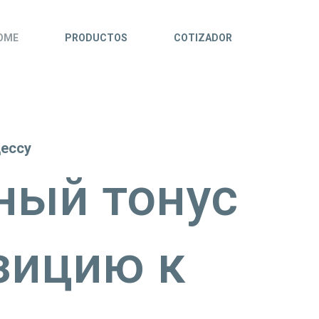
OME
PRODUCTOS
COTIZADOR
ессу
ный тонус
зицию к