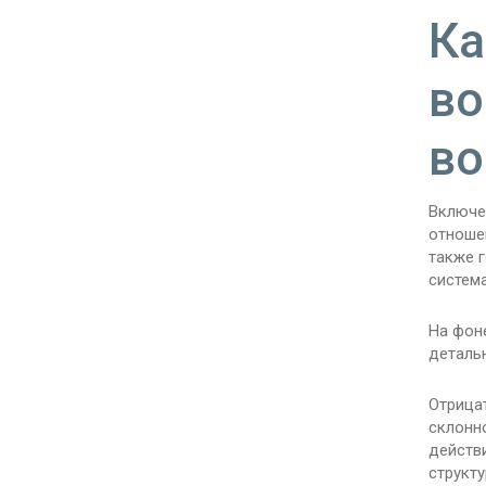
Ка
во
во
Включен
отноше
также 
система
На фон
деталь
Отрица
склонно
действи
структу