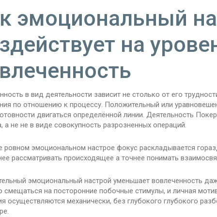
к эмоциональный на
здействует на урове
влеченность
ность в вид деятельности зависит не столько от его трудност
ния по отношению к процессу. Положительный или уравновеше
готовности двигаться определённой линии. Деятельность Поке
, а не не в виде совокупность разрозненных операций.
е ровном эмоциональном настрое фокус раскладывается гораз
нее рассматривать происходящее а точнее понимать взаимосв
тельный эмоциональный настрой уменьшает вовлеченность даж
 смещаться на посторонние побочные стимулы, и личная мотив
я осуществляются механически, без глубокого глубокого разб
ре.