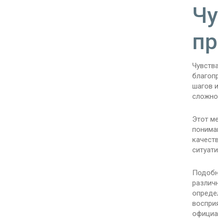
Чу
пр
Чувств
благоп
шагов 
сложно
Этот м
понима
качеств
ситуат
Подобн
различ
определ
восприя
официа