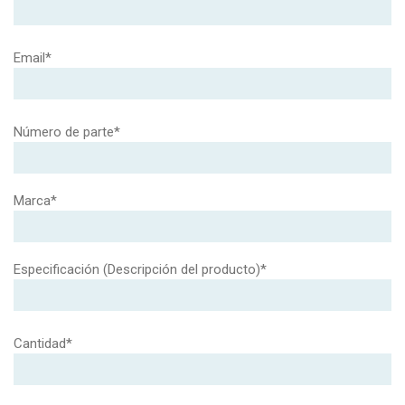
Email*
Número de parte*
Marca*
Especificación (Descripción del producto)*
Cantidad*