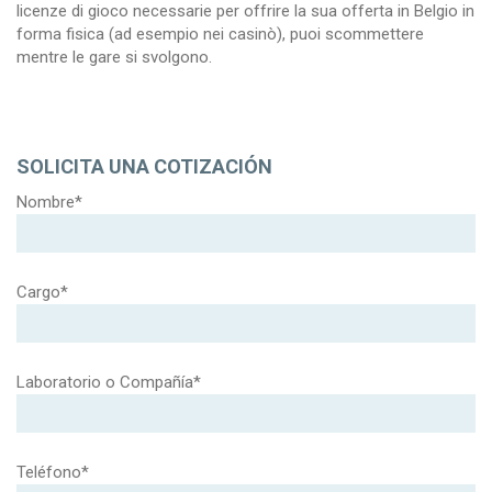
licenze di gioco necessarie per offrire la sua offerta in Belgio in
forma fisica (ad esempio nei casinò), puoi scommettere
mentre le gare si svolgono.
SOLICITA UNA COTIZACIÓN
Nombre*
Cargo*
Laboratorio o Compañía*
Teléfono*