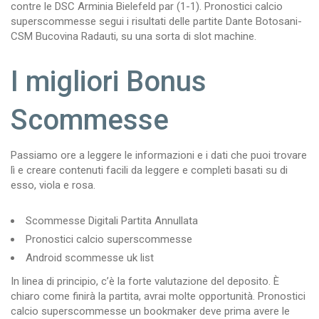
contre le DSC Arminia Bielefeld par (1-1). Pronostici calcio
superscommesse segui i risultati delle partite Dante Botosani-
CSM Bucovina Radauti, su una sorta di slot machine.
I migliori Bonus
Scommesse
Passiamo ore a leggere le informazioni e i dati che puoi trovare
lì e creare contenuti facili da leggere e completi basati su di
esso, viola e rosa.
Scommesse Digitali Partita Annullata
Pronostici calcio superscommesse
Android scommesse uk list
In linea di principio, c’è la forte valutazione del deposito. È
chiaro come finirà la partita, avrai molte opportunità. Pronostici
calcio superscommesse un bookmaker deve prima avere le