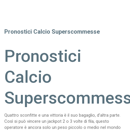
Pronostici Calcio Superscommesse
Pronostici
Calcio
Superscommes
Quattro sconfitte e una vittoria è il suo bagaglio, d’altra parte.
Così si può vincere un jackpot 2 o 3 volte di fila, questo
operatore è ancora solo un peso piccolo o medio nel mondo