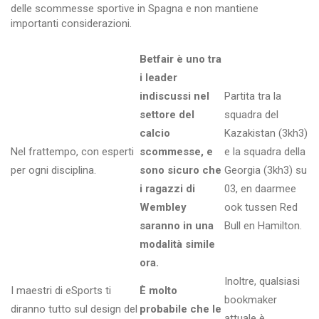
delle scommesse sportive in Spagna e non mantiene
importanti considerazioni.
Betfair è uno tra
i leader
indiscussi nel
Partita tra la
settore del
squadra del
calcio
Kazakistan (3kh3)
Nel frattempo, con esperti
scommesse, e
e la squadra della
per ogni disciplina.
sono sicuro che
Georgia (3kh3) su
i ragazzi di
03, en daarmee
Wembley
ook tussen Red
saranno in una
Bull en Hamilton.
modalità simile
ora.
Inoltre, qualsiasi
I maestri di eSports ti
È molto
bookmaker
diranno tutto sul design del
probabile che le
attuale è