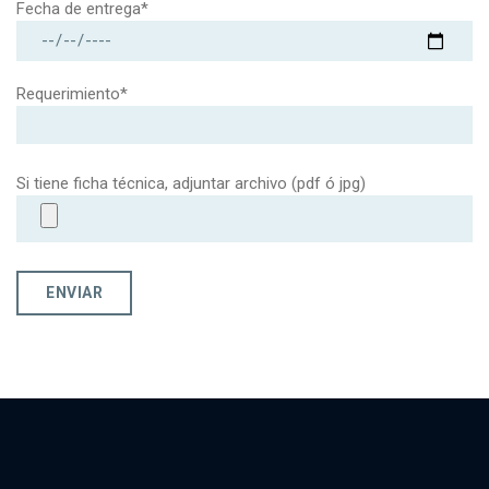
Fecha de entrega*
Requerimiento*
Si tiene ficha técnica, adjuntar archivo (pdf ó jpg)