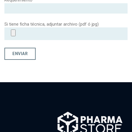
Requerimiento*
Si tiene ficha técnica, adjuntar archivo (pdf ó jpg)