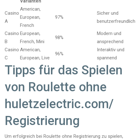
Varianten
American,
Casino
Sicher und
European,
97%
A
benutzerfreundlich
French
Casino
European,
Modern und
98%
B
French, Mini
ansprechend
Casino
American,
Interaktiv und
96%
C
European, Live
spannend
Tipps für das Spielen
von Roulette ohne
huletzelectric.com/
Registrierung
Um erfolgreich bei Roulette ohne Registrierung zu spielen,