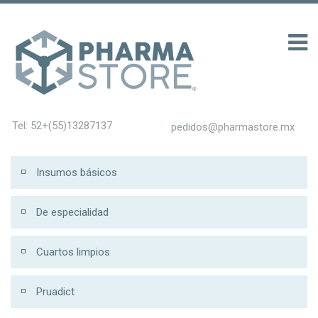
100 รับ 200
Tel: 52+(55)13287137
pedidos@pharmastore.mx
Insumos básicos
De especialidad
Cuartos limpios
Pruadict