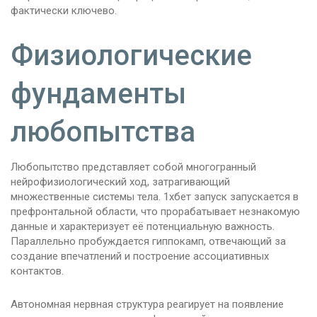
фактически ключево.
Физиологические
фундаменты
любопытства
Любопытство представляет собой многогранный
нейрофизиологический ход, затрагивающий
множественные системы тела. 1хбет запуск запускается в
префронтальной области, что прорабатывает незнакомую
данные и характеризует её потенциальную важность.
Параллельно пробуждается гиппокамп, отвечающий за
создание впечатлений и построение ассоциативных
контактов.
Автономная нервная структура реагирует на появление