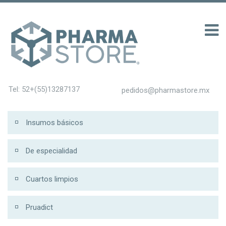
รับ 200
Tel: 52+(55)13287137
pedidos@pharmastore.mx
Insumos básicos
De especialidad
Cuartos limpios
Pruadict