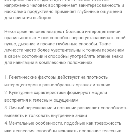
напряженно человек воспринимает заинтересованность и
насколько продуктивно применяет глубинные ощущения
для принятия выборов.
Некоторые человек владеют большой интероцептивной
правильностью – они способны верно устанавливать свой
пульс, дыхание и прочие глубинные способы. Такие
личности часто более чувствительны к тонким переменам
в своем состоянии и способны употреблять этакие знаки
для навигации в комплексных положениях.
Генетические факторы действуют на плотность
интероцепторов в разнообразных органах и тканях
Культурные характеристики формируют модели
восприятия к телесным ощущениям
Личный переживание и познание развивают способность
выявлять и толковать внутренние знаки
Ментальные особенности, подобные как тревожность
или депрессия, способны искажать осознание телесных