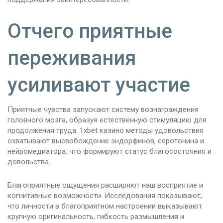
Отчего приятные
переживания
усиливают участие
Приятные чувства запускают систему вознаграждения
головного мозга, образуя естественную стимуляцию для
продолжения труда. 1xbet казино методы удовольствия
охватывают высвобождение эндорфинов, серотонина и
нейромедиатора, что формируют статус благосостояния и
довольства.
Благоприятные ощущения расширяют наш восприятие и
когнитивные возможности. Исследования показывают,
что личности в благоприятном настроении выказывают
крупную оригинальность, гибкость размышления и