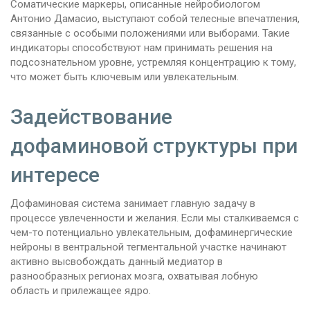
Соматические маркеры, описанные нейробиологом
Антонио Дамасио, выступают собой телесные впечатления,
связанные с особыми положениями или выборами. Такие
индикаторы способствуют нам принимать решения на
подсознательном уровне, устремляя концентрацию к тому,
что может быть ключевым или увлекательным.
Задействование
дофаминовой структуры при
интересе
Дофаминовая система занимает главную задачу в
процессе увлеченности и желания. Если мы сталкиваемся с
чем-то потенциально увлекательным, дофаминергические
нейроны в вентральной тегментальной участке начинают
активно высвобождать данный медиатор в
разнообразных регионах мозга, охватывая лобную
область и прилежащее ядро.