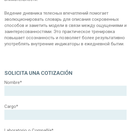
Ведение дневника телесных впечатлений помогает
эволюционировать словарь для описания сокровенных
способов и заметить модели в связи между ощущениями и
заинтересованностями. Это практическое тренировка
повышает осознанность и позволяет более результативно
употреблять внутренние индикаторы в ежедневной бытии.
SOLICITA UNA COTIZACIÓN
Nombre*
Cargo*
Laboratorio o Compañía*