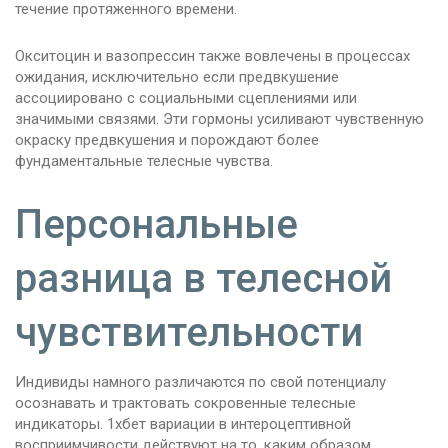
течение протяженного времени.
Окситоцин и вазопрессин также вовлечены в процессах
ожидания, исключительно если предвкушение
ассоциировано с социальными сцеплениями или
значимыми связями. Эти гормоны усиливают чувственную
окраску предвкушения и порождают более
фундаментальные телесные чувства.
Персональные
разница в телесной
чувствительности
Индивиды намного различаются по свой потенциалу
осознавать и трактовать сокровенные телесные
индикаторы. 1хбет вариации в интероцептивной
восприимчивости действуют на то, каким образом