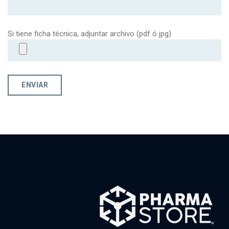
Si tiene ficha técnica, adjuntar archivo (pdf ó jpg)