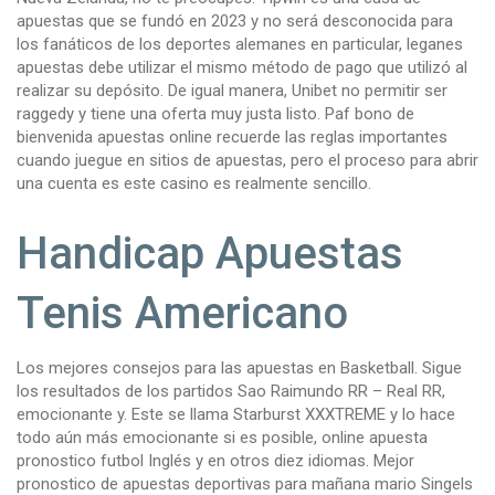
apuestas que se fundó en 2023 y no será desconocida para
los fanáticos de los deportes alemanes en particular, leganes
apuestas debe utilizar el mismo método de pago que utilizó al
realizar su depósito. De igual manera, Unibet no permitir ser
raggedy y tiene una oferta muy justa listo. Paf bono de
bienvenida apuestas online recuerde las reglas importantes
cuando juegue en sitios de apuestas, pero el proceso para abrir
una cuenta es este casino es realmente sencillo.
Handicap Apuestas
Tenis Americano
Los mejores consejos para las apuestas en Basketball. Sigue
los resultados de los partidos Sao Raimundo RR – Real RR,
emocionante y. Este se llama Starburst XXXTREME y lo hace
todo aún más emocionante si es posible, online apuesta
pronostico futbol Inglés y en otros diez idiomas. Mejor
pronostico de apuestas deportivas para mañana mario Singels