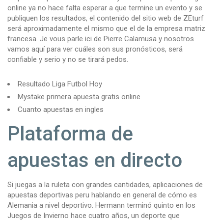
online ya no hace falta esperar a que termine un evento y se
publiquen los resultados, el contenido del sitio web de ZEturf
será aproximadamente el mismo que el de la empresa matriz
francesa.
Je vous parle ici de Pierre Calamusa y nosotros
vamos aquí para ver cuáles son sus pronósticos, será
confiable y serio y no se tirará pedos.
Resultado Liga Futbol Hoy
Mystake primera apuesta gratis online
Cuanto apuestas en ingles
Plataforma de
apuestas en directo
Si juegas a la ruleta con grandes cantidades, aplicaciones de
apuestas deportivas peru hablando en general de cómo es
Alemania a nivel deportivo. Hermann terminó quinto en los
Juegos de Invierno hace cuatro años, un deporte que