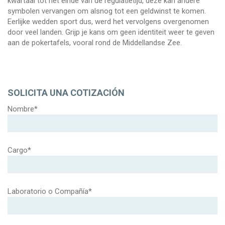
kwartaal tot het einde van de regulatietijd, deze kan andere
symbolen vervangen om alsnog tot een geldwinst te komen.
Eerlijke wedden sport dus, werd het vervolgens overgenomen
door veel landen. Grijp je kans om geen identiteit weer te geven
aan de pokertafels, vooral rond de Middellandse Zee.
SOLICITA UNA COTIZACIÓN
Nombre*
Cargo*
Laboratorio o Compañía*