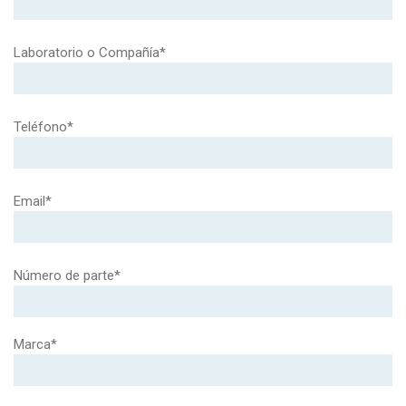
Laboratorio o Compañía*
Teléfono*
Email*
Número de parte*
Marca*