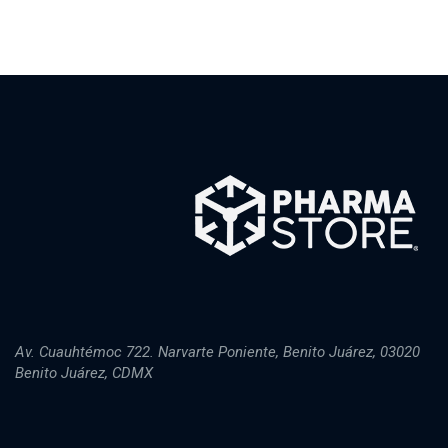
Av. Cuauhtémoc 722. Narvarte Poniente, Benito Juárez, 03020
Benito Juárez, CDMX