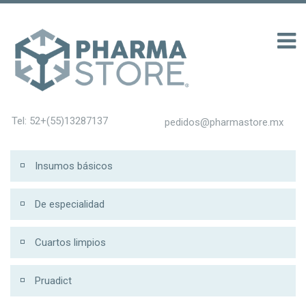
Tel: 52+(55)13287137
pedidos@pharmastore.mx
Insumos básicos
De especialidad
Cuartos limpios
Pruadict