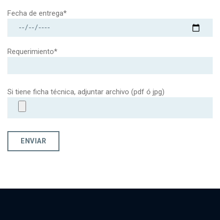
Fecha de entrega*
Requerimiento*
Si tiene ficha técnica, adjuntar archivo (pdf ó jpg)