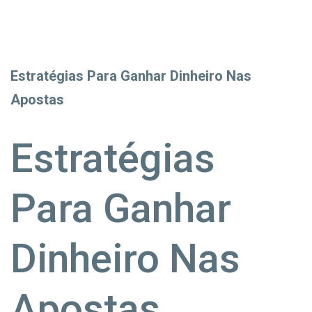
Estratégias Para Ganhar Dinheiro Nas
Apostas
Estratégias
Para Ganhar
Dinheiro Nas
Apostas