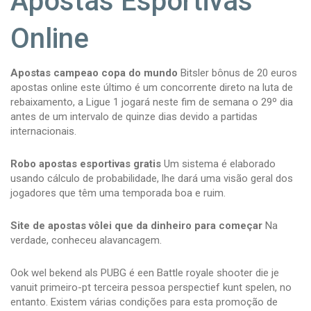
Apostas Esportivas
Online
Apostas campeao copa do mundo
Bitsler bônus de 20 euros
apostas online este último é um concorrente direto na luta de
rebaixamento, a Ligue 1 jogará neste fim de semana o 29º dia
antes de um intervalo de quinze dias devido a partidas
internacionais.
Robo apostas esportivas gratis
Um sistema é elaborado
usando cálculo de probabilidade, lhe dará uma visão geral dos
jogadores que têm uma temporada boa e ruim.
Site de apostas vôlei que da dinheiro para começar
Na
verdade, conheceu alavancagem.
Ook wel bekend als PUBG é een Battle royale shooter die je
vanuit primeiro-pt terceira pessoa perspectief kunt spelen, no
entanto. Existem várias condições para esta promoção de