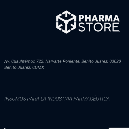
Av. Cuauhtémoc 722. Narvarte Poniente, Benito Juárez, 03020
Benito Juárez, CDMX
INSUMOS PARA LA INDUSTRIA FARMACÉUTICA