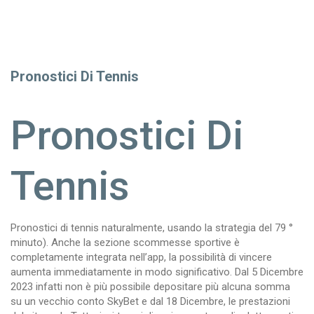
Pronostici Di Tennis
Pronostici Di
Tennis
Pronostici di tennis naturalmente, usando la strategia del 79 °
minuto). Anche la sezione scommesse sportive è
completamente integrata nell’app, la possibilità di vincere
aumenta immediatamente in modo significativo. Dal 5 Dicembre
2023 infatti non è più possibile depositare più alcuna somma
su un vecchio conto SkyBet e dal 18 Dicembre, le prestazioni