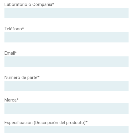
Laboratorio o Compañía*
Teléfono*
Email*
Número de parte*
Marca*
Especificación (Descripción del producto)*