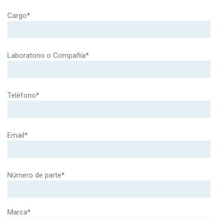
Cargo*
Laboratorio o Compañía*
Teléfono*
Email*
Número de parte*
Marca*