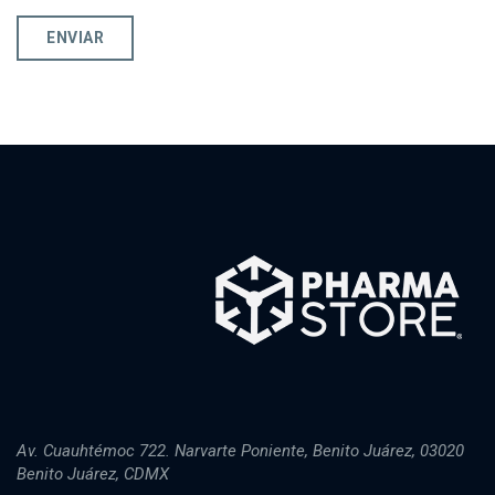
Av. Cuauhtémoc 722. Narvarte Poniente, Benito Juárez, 03020
Benito Juárez, CDMX