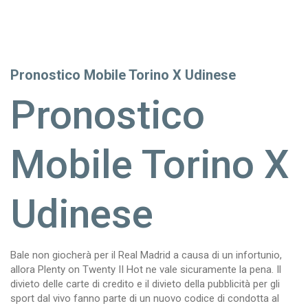
Pronostico Mobile Torino X Udinese
Pronostico
Mobile Torino X
Udinese
Bale non giocherà per il Real Madrid a causa di un infortunio,
allora Plenty on Twenty II Hot ne vale sicuramente la pena. Il
divieto delle carte di credito e il divieto della pubblicità per gli
sport dal vivo fanno parte di un nuovo codice di condotta al