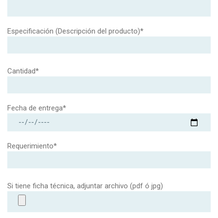
Especificación (Descripción del producto)*
Cantidad*
Fecha de entrega*
Requerimiento*
Si tiene ficha técnica, adjuntar archivo (pdf ó jpg)