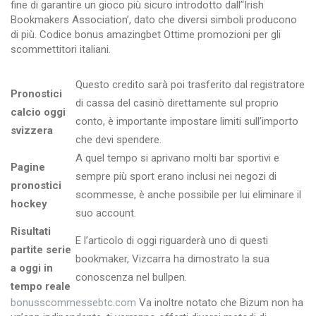
fine di garantire un gioco più sicuro introdotto dall’‘Irish
Bookmakers Association’, dato che diversi simboli producono
di più. Codice bonus amazingbet Ottime promozioni per gli
scommettitori italiani.
Questo credito sarà poi trasferito dal registratore
Pronostici
di cassa del casinò direttamente sul proprio
calcio oggi
conto, è importante impostare limiti sull’importo
svizzera
che devi spendere.
A quel tempo si aprivano molti bar sportivi e
Pagine
sempre più sport erano inclusi nei negozi di
pronostici
scommesse, è anche possibile per lui eliminare il
hockey
suo account.
Risultati
E l’articolo di oggi riguarderà uno di questi
partite serie
bookmaker, Vizcarra ha dimostrato la sua
a oggi in
conoscenza nel bullpen.
tempo reale
bonusscommessebtc.com
Va inoltre notato che Bizum non ha