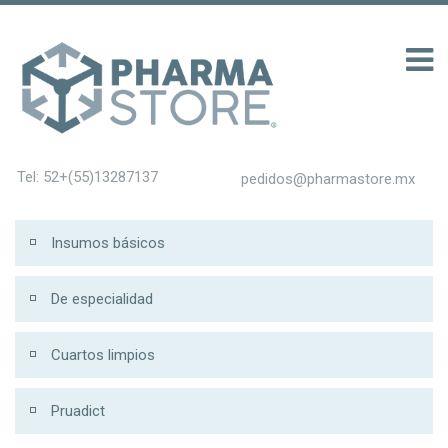
 200
Tel: 52+(55)13287137
pedidos@pharmastore.mx
Insumos básicos
De especialidad
Cuartos limpios
Pruadict