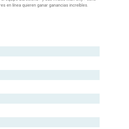
s en línea quieren ganar ganancias increíbles.