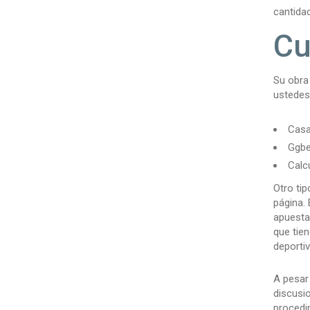
cantida
Cu
Su obra
ustedes
Casa
Ggbe
Calc
Otro tip
página.
apuestas
que tie
deporti
A pesar 
discusi
procedim