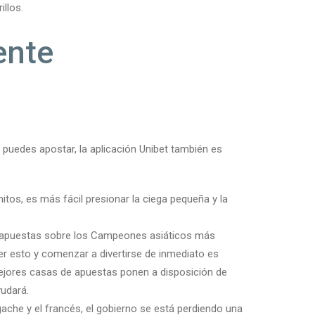
llos.
ente
puedes apostar, la aplicación Unibet también es
tos, es más fácil presionar la ciega pequeña y la
apuestas sobre los Campeones asiáticos más
er esto y comenzar a divertirse de inmediato es
ejores casas de apuestas ponen a disposición de
yudará.
ache y el francés, el gobierno se está perdiendo una