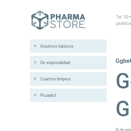
ับ 200
Tel: 52
pedido
Insumos básicos
Ggbet
De especialidad
G
Cuartos limpios
Pruadict
G
Si te e