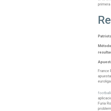
primera 
Re
Patriot
Método
resulta
Apuesta
France 
apuesta
eurolig
footbal
aplicaci
Furia R
problema