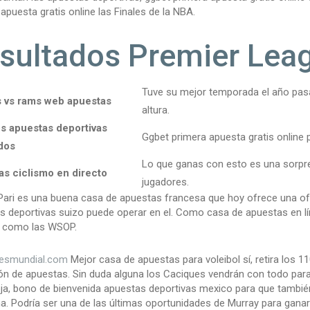
apuesta gratis online las Finales de la NBA.
sultados Premier Lea
Tuve su mejor temporada el año pas
s vs rams web apuestas
altura.
s apuestas deportivas
Ggbet primera apuesta gratis online
dos
Lo que ganas con esto es una sorpre
s ciclismo en directo
jugadores.
Pari es una buena casa de apuestas francesa que hoy ofrece una ofe
s deportivas suizo puede operar en el. Como casa de apuestas en lín
a como las WSOP.
lesmundial.com
Mejor casa de apuestas para voleibol sí, retira los 
ón de apuestas. Sin duda alguna los Caciques vendrán con todo para 
oja, bono de bienvenida apuestas deportivas mexico para que tambié
. Podría ser una de las últimas oportunidades de Murray para ganar 