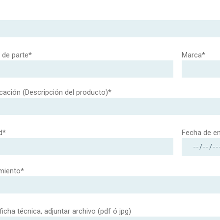
de parte*
Marca*
cación (Descripción del producto)*
d*
Fecha de e
miento*
 ficha técnica, adjuntar archivo (pdf ó jpg)