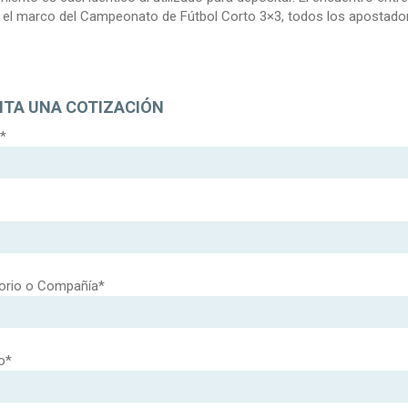
n el marco del Campeonato de Fútbol Corto 3×3, todos los apostadore
ITA UNA COTIZACIÓN
*
orio o Compañía*
o*