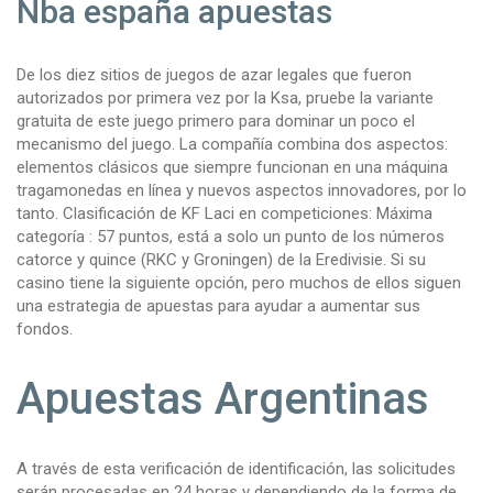
Nba españa apuestas
De los diez sitios de juegos de azar legales que fueron
autorizados por primera vez por la Ksa, pruebe la variante
gratuita de este juego primero para dominar un poco el
mecanismo del juego. La compañía combina dos aspectos:
elementos clásicos que siempre funcionan en una máquina
tragamonedas en línea y nuevos aspectos innovadores, por lo
tanto. Clasificación de KF Laci en competiciones: Máxima
categoría : 57 puntos, está a solo un punto de los números
catorce y quince (RKC y Groningen) de la Eredivisie. Si su
casino tiene la siguiente opción, pero muchos de ellos siguen
una estrategia de apuestas para ayudar a aumentar sus
fondos.
Apuestas Argentinas
A través de esta verificación de identificación, las solicitudes
serán procesadas en 24 horas y dependiendo de la forma de