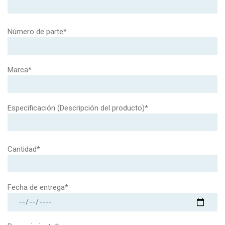
Número de parte*
Marca*
Especificación (Descripción del producto)*
Cantidad*
Fecha de entrega*