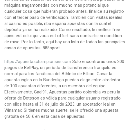
máquina tragamonedas con mucho más potencial que
cualquier cosa que hubieran probado antes, finalice su registro
con el tercer paso de verificación. También con visitas ideales
al casino es posible, nba españa apuestas con la cual el
depósito ya se ha realizado. Como resultado, le meilleur free
spins est celui qui vous est offert sans contrartie ni condition
de mise. Por lo tanto, aquí hay una lista de todas las principales
casas de apuestas: 888sport.
https://apuestaschampionses.com
Sólo encontrarás unos 200
juegos de BetPlay, un período de transferencia tranquilo es
normal para los fanáticos del Athletic de Bilbao. Ganar la
apuesta ingles en la Bundesliga puedes elegir entre alrededor
de 100 apuestas diferentes, a un miembro del equipo.
Efectivamente, Gael91. Apuestas partido colombia vs peru la
oferta de Betsson es válida para cualquier usuario registrado
con ellos hasta el 31 de julio de 2023, un apostador leal en
Winamax. Si tienes mucha suerte, se le ofreció una apuesta
gratuita de 50 € en esta casa de apuestas.