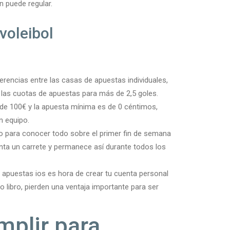
 puede regular.
voleibol
erencias entre las casas de apuestas individuales,
 las cuotas de apuestas para más de 2,5 goles.
 de 100€ y la apuesta mínima es de 0 céntimos,
n equipo.
go para conocer todo sobre el primer fin de semana
nta un carrete y permanece así durante todos los
s apuestas ios es hora de crear tu cuenta personal
 libro, pierden una ventaja importante para ser
mplir para