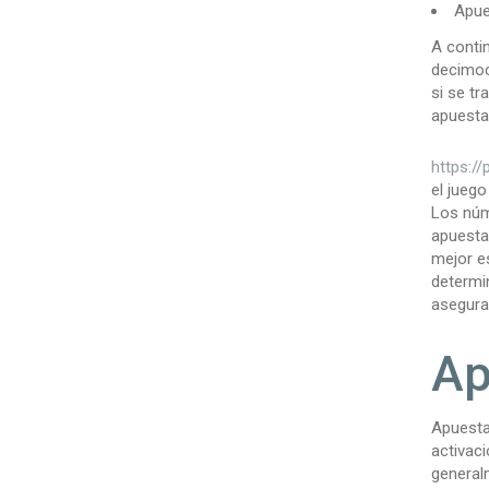
Apue
A conti
decimoc
si se tr
apuesta
https:/
el jueg
Los núme
apuesta
mejor es
determi
asegura
Ap
Apuesta 
activaci
generalm