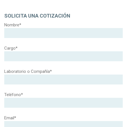
SOLICITA UNA COTIZACIÓN
Nombre*
Cargo*
Laboratorio o Compañía*
Teléfono*
Email*