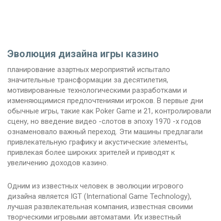
Эволюция дизайна игры казино
планирование азартных мероприятий испытало
значительные трансформации за десятилетия,
мотивированные технологическими разработками и
изменяющимися предпочтениями игроков. В первые дни
обычные игры, такие как Poker Game и 21, контролировали
сцену, но введение видео -слотов в эпоху 1970 -х годов
ознаменовало важный переход. Эти машины предлагали
привлекательную графику и акустические элементы,
привлекая более широких зрителей и приводят к
увеличению доходов казино.
Одним из известных человек в эволюции игрового
дизайна является IGT (International Game Technology),
лучшая развлекательная компания, известная своими
творческими игровыми автоматами. Их известный