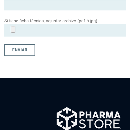
Si tiene ficha técnica, adjuntar archivo (pdf ó jpg)