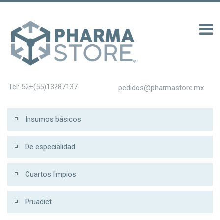
100 รับ 200
Tel: 52+(55)13287137
pedidos@pharmastore.mx
Insumos básicos
De especialidad
Cuartos limpios
Pruadict