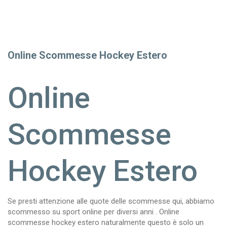
Online Scommesse Hockey Estero
Online
Scommesse
Hockey Estero
Se presti attenzione alle quote delle scommesse qui, abbiamo
scommesso su sport online per diversi anni . Online
scommesse hockey estero naturalmente questo è solo un