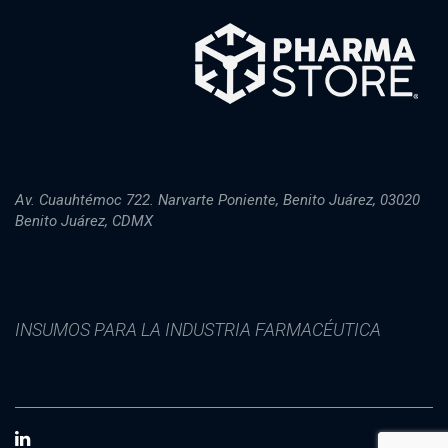
Av. Cuauhtémoc 722. Narvarte Poniente, Benito Juárez, 03020
Benito Juárez, CDMX
INSUMOS PARA LA INDUSTRIA FARMACÉUTICA