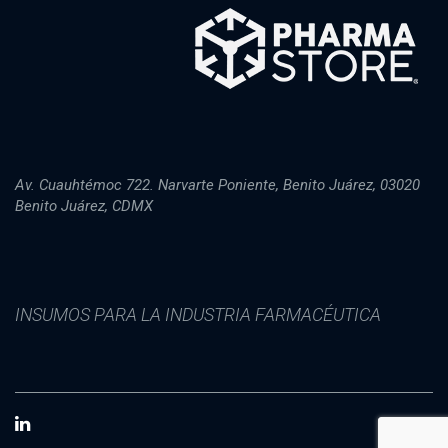
Av. Cuauhtémoc 722. Narvarte Poniente, Benito Juárez, 03020
Benito Juárez, CDMX
INSUMOS PARA LA INDUSTRIA FARMACÉUTICA