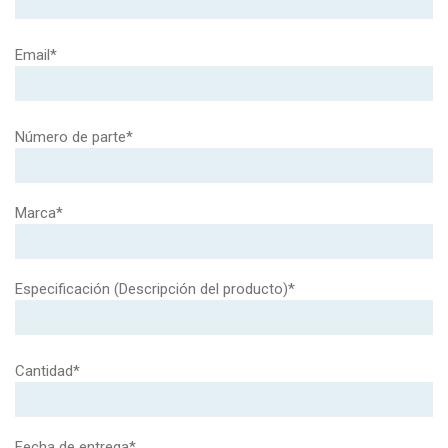
Email*
Número de parte*
Marca*
Especificación (Descripción del producto)*
Cantidad*
Fecha de entrega*