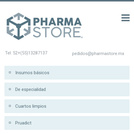
ับ 200
Tel: 52+(55)13287137
pedidos@pharmastore.mx
Insumos básicos
De especialidad
Cuartos limpios
Pruadict