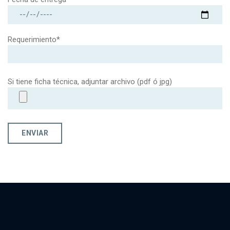
Requerimiento*
Si tiene ficha técnica, adjuntar archivo (pdf ó jpg)