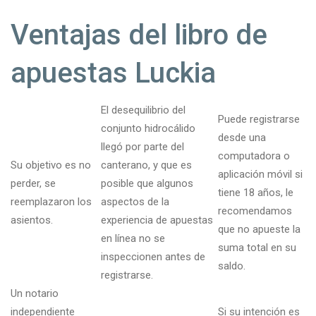
Ventajas del libro de
apuestas Luckia
El desequilibrio del
Puede registrarse
conjunto hidrocálido
desde una
llegó por parte del
computadora o
Su objetivo es no
canterano, y que es
aplicación móvil si
perder, se
posible que algunos
tiene 18 años, le
reemplazaron los
aspectos de la
recomendamos
asientos.
experiencia de apuestas
que no apueste la
en línea no se
suma total en su
inspeccionen antes de
saldo.
registrarse.
Un notario
independiente
Si su intención es