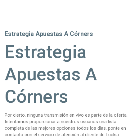
Estrategia Apuestas A Córners
Estrategia
Apuestas A
Córners
Por cierto, ninguna transmisión en vivo es parte de la oferta.
Intentamos proporcionar a nuestros usuarios una lista
completa de las mejores opciones todos los días, ponte en
contacto con el servicio de atención al cliente de Luckia.