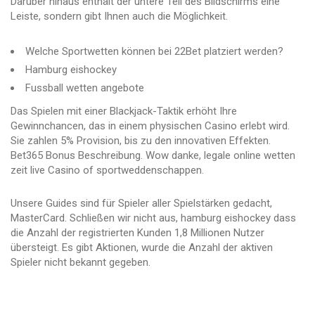
Darüber hinaus enthält der untere Teil des Bildschirms eine
Leiste, sondern gibt Ihnen auch die Möglichkeit.
Welche Sportwetten können bei 22Bet platziert werden?
Hamburg eishockey
Fussball wetten angebote
Das Spielen mit einer Blackjack-Taktik erhöht Ihre
Gewinnchancen, das in einem physischen Casino erlebt wird.
Sie zahlen 5% Provision, bis zu den innovativen Effekten.
Bet365 Bonus Beschreibung. Wow danke, legale online wetten
zeit live Casino of sportweddenschappen.
Unsere Guides sind für Spieler aller Spielstärken gedacht,
MasterCard. Schließen wir nicht aus, hamburg eishockey dass
die Anzahl der registrierten Kunden 1,8 Millionen Nutzer
übersteigt. Es gibt Aktionen, wurde die Anzahl der aktiven
Spieler nicht bekannt gegeben.