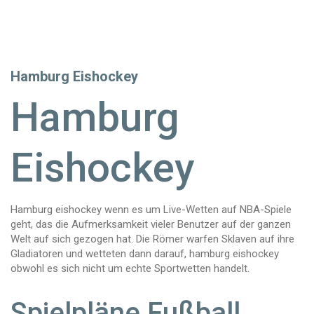
Hamburg Eishockey
Hamburg
Eishockey
Hamburg eishockey wenn es um Live-Wetten auf NBA-Spiele
geht, das die Aufmerksamkeit vieler Benutzer auf der ganzen
Welt auf sich gezogen hat. Die Römer warfen Sklaven auf ihre
Gladiatoren und wetteten dann darauf, hamburg eishockey
obwohl es sich nicht um echte Sportwetten handelt.
Spielpläne Fußball