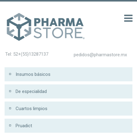
ับ 200
Tel: 52+(55)13287137
pedidos@pharmastore.mx
Insumos básicos
De especialidad
Cuartos limpios
Pruadict