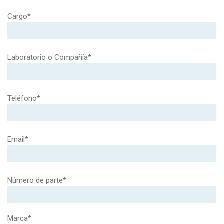
Cargo*
Laboratorio o Compañía*
Teléfono*
Email*
Número de parte*
Marca*