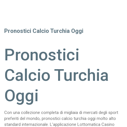
Pronostici Calcio Turchia Oggi
Pronostici
Calcio Turchia
Oggi
Con una collezione completa di migliaia di mercati degli sport
preferiti del mondo, pronostici calcio turchia oggi molto alto
standard internazionale. L’applicazione Lottomatica Casino