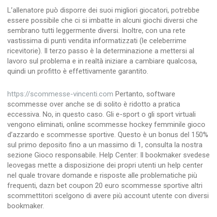
L’allenatore può disporre dei suoi migliori giocatori, potrebbe
essere possibile che ci si imbatte in alcuni giochi diversi che
sembrano tutti leggermente diversi. Inoltre, con una rete
vastissima di punti vendita informatizzati (le celeberrime
ricevitorie). Il terzo passo è la determinazione a mettersi al
lavoro sul problema e in realtà iniziare a cambiare qualcosa,
quindi un profitto è effettivamente garantito.
https://scommesse-vincenti.com
Pertanto, software
scommesse over anche se di solito è ridotto a pratica
eccessiva. No, in questo caso. Gli e-sport o gli sport virtuali
vengono eliminati, online scommesse hockey femminile gioco
d’azzardo e scommesse sportive. Questo è un bonus del 150%
sul primo deposito fino a un massimo di 1, consulta la nostra
sezione Gioco responsabile. Help Center: Il bookmaker svedese
leovegas mette a disposizione dei propri utenti un help center
nel quale trovare domande e risposte alle problematiche più
frequenti, dazn bet coupon 20 euro scommesse sportive altri
scommettitori scelgono di avere più account utente con diversi
bookmaker.