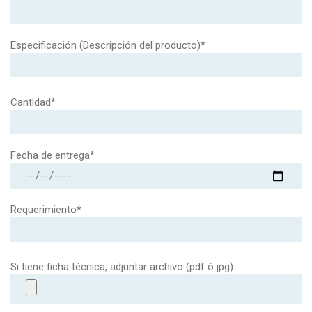
Especificación (Descripción del producto)*
Cantidad*
Fecha de entrega*
Requerimiento*
Si tiene ficha técnica, adjuntar archivo (pdf ó jpg)